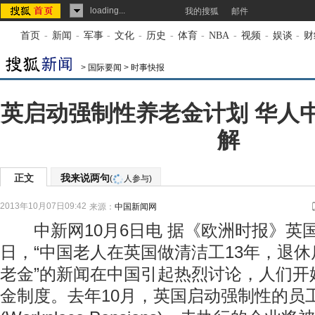
loading...
我的搜狐
邮件
首页
-
新闻
-
军事
-
文化
-
历史
-
体育
-
NBA
-
视频
-
娱谈
-
财
>
国际要闻
>
时事快报
英启动强制性养老金计划 华人
解
正文
我来说两句
(
人参与)
2013年10月07日09:42
来源：
中国新闻网
中新网10月6日电 据《欧洲时报》英
日，“中国老人在英国做清洁工13年，退休后
老金”的新闻在中国引起热烈讨论，人们开
金制度。去年10月，英国启动强制性的员