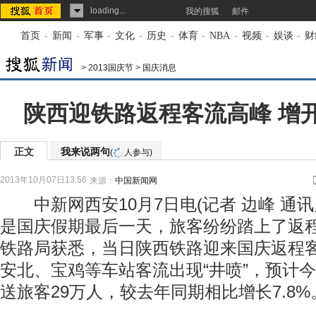
loading...
我的搜狐
邮件
首页
-
新闻
-
军事
-
文化
-
历史
-
体育
-
NBA
-
视频
-
娱谈
-
财
>
2013国庆节
>
国庆消息
陕西迎铁路返程客流高峰 增
正文
我来说两句
(
人参与)
2013年10月07日13:56
来源：
中国新闻网
中新网西安10月7日电(记者 边峰 通讯员
是国庆假期最后一天，旅客纷纷踏上了返
铁路局获悉，当日陕西铁路迎来国庆返程
安北、宝鸡等车站客流出现“井喷”，预计
送旅客29万人，较去年同期相比增长7.8%