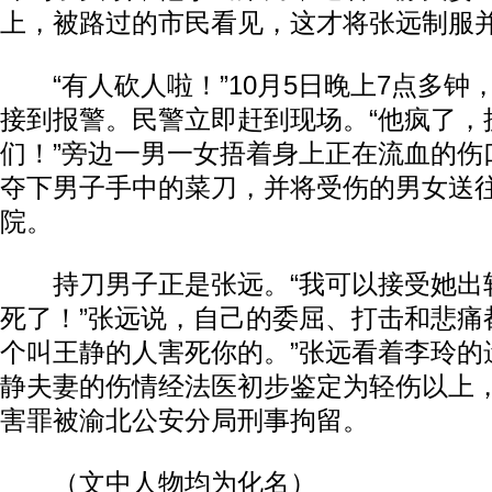
上，被路过的市民看见，这才将张远制服
“有人砍人啦！”10月5日晚上7点多钟
接到报警。民警立即赶到现场。“他疯了，
们！”旁边一男一女捂着身上正在流血的伤
夺下男子手中的菜刀，并将受伤的男女送
院。
持刀男子正是张远。“我可以接受她出
死了！”张远说，自己的委屈、打击和悲痛
个叫王静的人害死你的。”张远看着李玲的
静夫妻的伤情经法医初步鉴定为轻伤以上
害罪被渝北公安分局刑事拘留。
（文中人物均为化名）