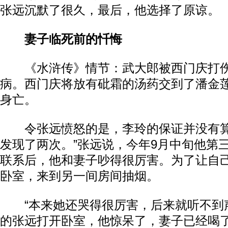
张远沉默了很久，最后，他选择了原谅。
妻子临死前的忏悔
《水浒传》情节：武大郎被西门庆打伤
病。西门庆将放有砒霜的汤药交到了潘金
身亡。
令张远愤怒的是，李玲的保证并没有算
发现了两次。”张远说，今年9月中旬他第
联系后，他和妻子吵得很厉害。为了让自
卧室，来到另一间房间抽烟。
“本来她还哭得很厉害，后来就听不到声
的张远打开卧室，他惊呆了，妻子已经喝