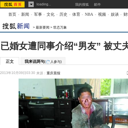
loading...
我的搜狐
邮件
首页
-
新闻
-
军事
-
文化
-
历史
-
体育
-
NBA
-
视频
-
娱谈
-
财
>
最新要闻
>
世态万象
已婚女遭同事介绍“男友” 被丈
正文
我来说两句
(
人参与)
2013年10月09日03:30
来源：
重庆晨报