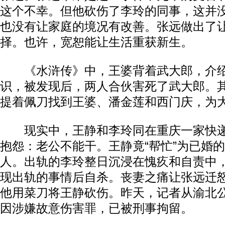
这个不幸。但他砍伤了李玲的同事，这并
也没有让家庭的境况有改善。张远做出了
择。也许，宽恕能让生活重获新生。
《水浒传》中，王婆背着武大郎，介绍
识，被发现后，两人合伙害死了武大郎。
提着佩刀找到王婆、潘金莲和西门庆，为
现实中，王静和李玲同在重庆一家快递
抱怨：老公不能干。王静竟“帮忙”为已婚
人。出轨的李玲整日沉浸在愧疚和自责中
现出轨的事情后自杀。丧妻之痛让张远迁怒
他用菜刀将王静砍伤。昨天，记者从渝北
因涉嫌故意伤害罪，已被刑事拘留。