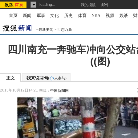
loading...
我的搜狐
邮件
首页
-
新闻
-
军事
-
文化
-
历史
-
体育
-
NBA
-
视频
-
娱谈
-
财
>
最新要闻
>
世态万象
四川南充一奔驰车冲向公交站台
((图)
正文
我来说两句
(
人参与)
2013年10月12日14:21
来源：
中国新闻网