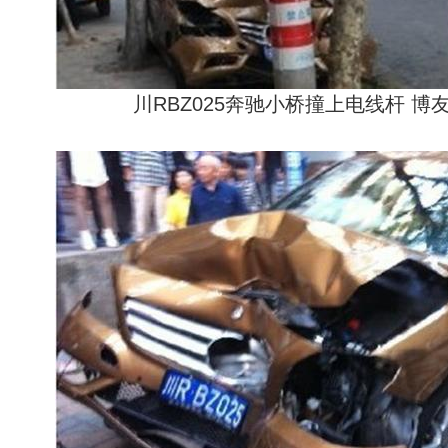
川RBZ025奔驰小桥撞上电线杆 博