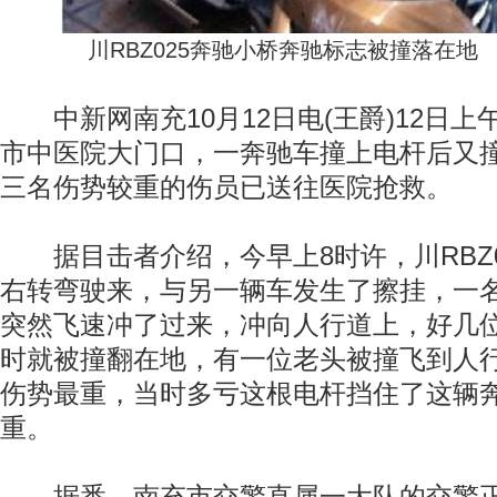
川RBZ025奔驰小桥奔驰标志被撞落在地
中新网南充10月12日电(王爵)12日上
市中医院大门口，一奔驰车撞上电杆后又
三名伤势较重的伤员已送往医院抢救。
据目击者介绍，今早上8时许，川RBZ0
右转弯驶来，与另一辆车发生了擦挂，一
突然飞速冲了过来，冲向人行道上，好几
时就被撞翻在地，有一位老头被撞飞到人
伤势最重，当时多亏这根电杆挡住了这辆
重。