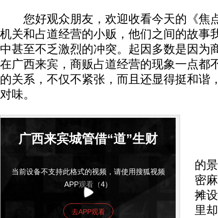
您好观众朋友，欢迎收看今天的《焦点
机关和占道经营的小贩，他们之间的故事
中甚至不乏激烈的冲突。起因多数是因为
在广西来宾，商贩占道经营的现象一点都
的关系，不仅不紧张，而且还显得挺和谐
对味。
解
广西来宾城管借“道”生财
这
的景
当前设备不支持此格式的视频，请使用搜狐视频
密麻
APP观看（4）
摊设
里却
去APP观看