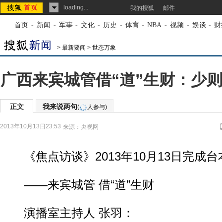
loading...
我的搜狐
邮件
首页
-
新闻
-
军事
-
文化
-
历史
-
体育
-
NBA
-
视频
-
娱谈
-
财
>
最新要闻
>
世态万象
广西来宾城管借“道”生财：少则
正文
我来说两句
(
人参与)
2013年10月13日23:53
来源：
央视网
《焦点访谈》2013年10月13日完成台
——来宾城管 借“道”生财
演播室主持人 张羽：