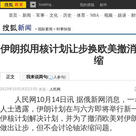
loading...
我的搜狐
邮件
首页
-
新闻
-
军事
-
文化
-
历史
-
体育
-
NBA
-
视频
-
娱谈
-
财
>
国际要闻
>
时事快报
伊朗拟用核计划让步换欧美撤消
缩
正文
我来说两句
(
人参与)
2013年10月14日13:55
来源：
人民网
人民网10月14日讯 据俄新网消息，一
人士透露，伊朗计划在与六方即将举行新
伊核计划解决计划，并为了撤消欧美对伊
做出让步，但不会讨论铀浓缩问题。