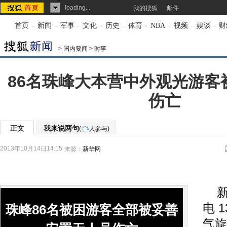
loading...
我的搜狐
邮件
首页
-
新闻
-
军事
-
文化
-
历史
-
体育
-
NBA
-
视频
-
娱谈
-
财
>
国内要闻
>
时事
86名珠峰大本营中外观光游客
伤亡
正文
我来说两句
(
人参与)
2013年10月14日14:15
来源：
新华网
新华
电 
珠峰86名被困游客全部被妥善
气旋