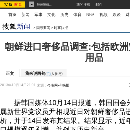
loading...
我的搜狐
邮件
首页
-
新闻
-
军事
-
文化
-
历史
-
体育
-
NBA
-
视频
-
娱谈
-
财
>
国际要闻
>
时事快报
朝鲜进口奢侈品调查:包括欧
用品
正文
我来说两句
(
人参与)
2013年10月14日21:01
来源：
今晚网-今晚报
据韩国媒体10月14日报道，韩国国会
属新世界党议员尹相现近日对朝鲜奢侈品
析，并于14日发布其结果。结果显示，近
口规模逐年剧增，并创下历史新高。