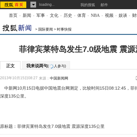
loading...
我的搜狐
邮件
首页
-
新闻
-
军事
-
文化
-
历史
-
体育
-
NBA
-
视频
-
娱谈
-
财
>
国际要闻
>
时事快报
菲律宾莱特岛发生7.0级地震 震源
正文
我来说两句
(
人参与)
2013年10月15日08:27
来源：
中国新闻网
中新网10月15日电据中国地震台网测定，比较时间15日08:12:45，
深度135公里。
原标题：菲律宾莱特岛发生7.0级地震 震源深度135公里