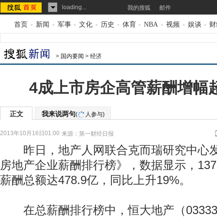
loading...
我的搜狐
邮件
首页
-
新闻
-
军事
-
文化
-
历史
-
体育
-
NBA
-
视频
-
娱谈
-
财
>
国内要闻
>
经济
4成上市房企高管薪酬增幅
正文
我来说两句
(
人参与)
2013年10月16日01:00
来源：
第一财经日报
昨日，地产人网联合克而瑞研究中心发布
房地产企业薪酬排行榜》，数据显示，13
薪酬总额达478.9亿，同比上升19%。
在总薪酬排行榜中，恒大地产（03333