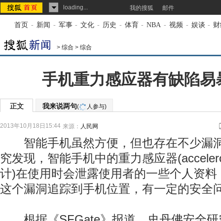
loading...
我的搜狐
邮件
首页
-
新闻
-
军事
-
文化
-
历史
-
体育
-
NBA
-
视频
-
娱谈
-
财
>
综合
>
综合
手机重力感应器有缺陷易
正文
我来说两句
(
人参与)
2013年10月18日15:44
来源：
人民网
智能手机虽然方便，但也存在不少漏洞
究发现，智能手机中的重力感应器(acceler
计)在使用时会泄露使用者的一些个人资料
这个漏洞追踪到手机位置，有一定的安全
根据《SFGate》报道，史丹佛安全研究室(