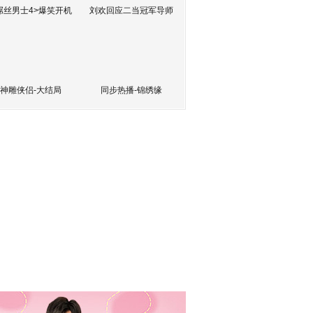
屌丝男士4>爆笑开机
刘欢回应二当冠军导师
神雕侠侣-大结局
同步热播-锦绣缘