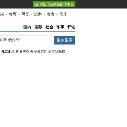
欢迎入驻搜狐媒体平台
康
-
教育
-
母婴
-
旅游
-
美食
-
星座
国内
|
国际
|
社会
|
军事
|
评论
：
死亡航班
饲养蜘蛛侠
夺命房间
引力双眼皮