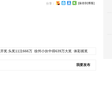
[保存到博客]
分享：
开奖:头奖11注666万
徐州小伙中得639万大奖
体彩摇奖
我要发布