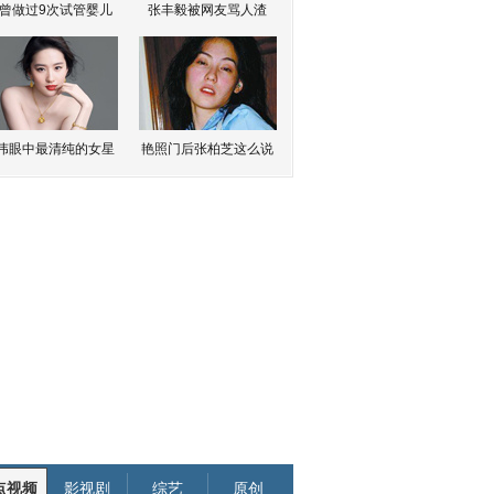
曾做过9次试管婴儿
张丰毅被网友骂人渣
伟眼中最清纯的女星
艳照门后张柏芝这么说
点视频
影视剧
综艺
原创