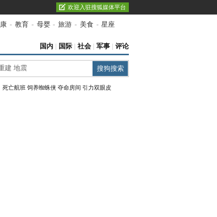
欢迎入驻搜狐媒体平台
康
-
教育
-
母婴
-
旅游
-
美食
-
星座
国内
|
国际
|
社会
|
军事
|
评论
：
死亡航班
饲养蜘蛛侠
夺命房间
引力双眼皮