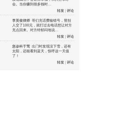
会。当你赚到很多钱时…
转发
|
评论
李英俊律师
哥们充话费输错号，替别
人交了100元，就打过去电话想让对方
充点回来。对方特郁闷地说…
转发
|
评论
急诊科于莺
出门时发现没下雪，还有
太阳，还能看到蓝天，惊呼这一天值
了！
转发
|
评论