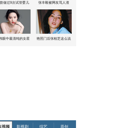
曾做过9次试管婴儿
张丰毅被网友骂人渣
伟眼中最清纯的女星
艳照门后张柏芝这么说
点视频
影视剧
综艺
原创