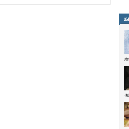
热
她
他