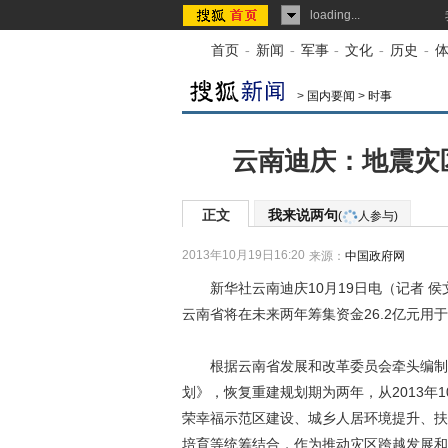
loading...
首页
-
新闻
-
军事
-
文化
-
历史
-
>
国内要闻
>
时事
云南迪庆：地震灾区
正文
我来说两句
(
人参与)
2013年10月19日16:20
来源：
中国政府网
新华社云南迪庆10月19日电（记者 侯文坤）
云南省将在未来两年筹集资金26.2亿元用
根据云南省发展和改革委员会牵头编制的《迪
划》，恢复重建规划期为两年，从2013年1
荣幸福示范区建设、城乡人居环境提升、扶
培育等统筹结合，作为推动灾区跨越发展和