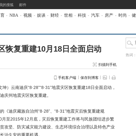
我的搜狐
邮件
体育
-
NBA
-
视频
-
娱谈
-
财经
-
世相
-
科技
-
汽车
-
房产
-
时尚
-
健
恢复重建10月18日全面启动
热词
扫描到手机
手机客户端
保存到博客
云南迪庆“8·28”“8·31”地震灾区恢复重建18日全面启动，
于迪庆州地震灾区恢复重建。
庆藏族自治州“8·28”、“8·31”地震灾后恢复重建规
0月至2015年12月底，灾后恢复重建工作将与民族团结进步繁
贫攻坚、防灾减灾能力建设、生态环境综合治理以及特色产业
长治久安的重要机遇。