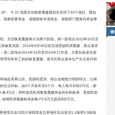
”、“8·31”地震灾后恢复重建规划共安排了93个项目，规划
资金、国家部委资金、省级财政专项资金、省级部门预算内资金整
微
灾后恢复重建将分为两个阶段，第一阶段从2013年10月至
损民房修复加固，2014年9月30日前完成受损民房重建，群众基本
二阶段从2014年10月至2015年12月底，主要目标是全面
管理等所有工程的恢复重建，使灾区群众基本生产生活条件和
地处高寒山区、贫困程度深、群众自救能力弱的特点，云南
的生活补贴，由3个月延长至6个月，每人每月补助375元；新
人每天5元；同时提高民房恢复重建资金的补助标准，受损民房
元，倒塌民房重建标准由每户3.8万元提高到5万元。
格里拉县与四川省得荣县交界地区先后发生5.1级和5.9级地