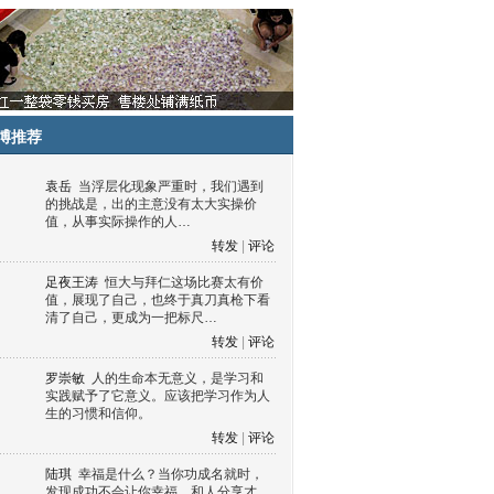
博推荐
袁岳
当浮层化现象严重时，我们遇到
的挑战是，出的主意没有太大实操价
值，从事实际操作的人…
转发
|
评论
足夜王涛
恒大与拜仁这场比赛太有价
值，展现了自己，也终于真刀真枪下看
清了自己，更成为一把标尺…
转发
|
评论
罗崇敏
人的生命本无意义，是学习和
实践赋予了它意义。应该把学习作为人
生的习惯和信仰。
转发
|
评论
陆琪
幸福是什么？当你功成名就时，
发现成功不会让你幸福，和人分享才