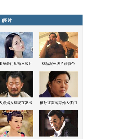
门图片
出身豪门却拍三级片
戏精演三级片获影帝
因嫖娼入狱现在复出
被孙红雷抛弃她入佛门