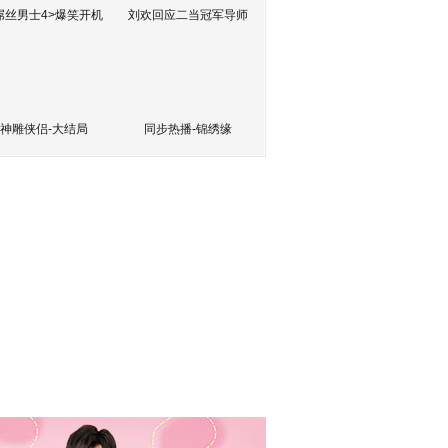
屌丝男士4>爆笑开机
刘欢回应二当冠军导师
神雕侠侣-大结局
同步热播-锦绣缘