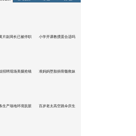
黄片副局长已被停职
小学开课教掼蛋合适吗
姐招聘现场美腿抢镜
准妈妈堕胎捐骨髓救妹
条生产场地环境肮脏
百岁老太高空跳伞庆生