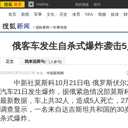
loading...
我的搜狐
邮件
首页
-
新闻
-
军事
-
文化
-
历史
-
体育
-
NBA
-
视频
-
娱谈
-
财
>
国际要闻
>
时事快报
俄客车发生自杀式爆炸袭击5
正文
我来说两句
(
人参与)
2013年10月21日22:38
来源：
中国新闻网
中新社莫斯科10月21日电 俄罗斯伏尔
汽车21日发生爆炸，据俄紧急情况部莫斯
最新数据，车上共32人，造成5人死亡，2
调查显示，一名来自达吉斯坦共和国的30
杀式爆炸。