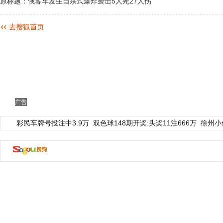
原标题：俄客车发生自杀式爆炸袭击5人死27人伤
广告
彩民车牌号投注中3.9万
双色球148期开奖:头奖11注666万
徐州小