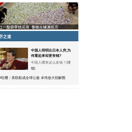
字之道
中国人明明比日本人穷,为
何看起来却更有钱?
中国人哪来这么多钱？[
详
细
]
神吐槽：
美联航成全球公敌 卓伟放大招解围