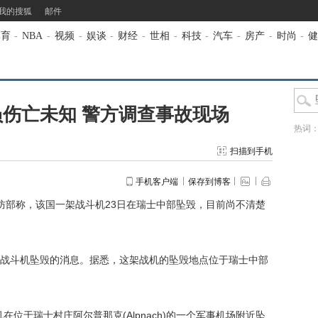
我的搜狐
邮件
体育
-
NBA
-
视频
-
娱谈
-
财经
-
世相
-
科技
-
汽车
-
房产
-
时尚
-
健
伤亡未知 警方调查事故现场
热词
扫描到手机
手机客户端
保存到博客
防部称，该国一架战斗机23日在瑞士中部坠毁，目前尚不清楚
斗机坠毁的消息。据悉，这架战机的坠毁地点位于瑞士中部
在位于瑞士村庄阿尔普那克(Alpnach)的一个军事机场附近坠