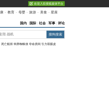
欢迎入驻搜狐媒体平台
康
-
教育
-
母婴
-
旅游
-
美食
-
星座
国内
|
国际
|
社会
|
军事
|
评论
：
死亡航班
饲养蜘蛛侠
夺命房间
引力双眼皮