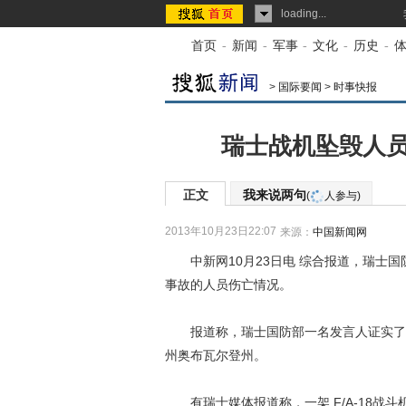
loading...
首页
-
新闻
-
军事
-
文化
-
历史
-
>
国际要闻
>
时事快报
瑞士战机坠毁人员
正文
我来说两句
(
人参与)
2013年10月23日22:07
来源：
中国新闻网
中新网10月23日电 综合报道，瑞士国
事故的人员伤亡情况。
报道称，瑞士国防部一名发言人证实了战
州奥布瓦尔登州。
有瑞士媒体报道称，一架 F/A-18战斗机