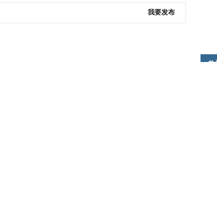
我要发布
热
她
他