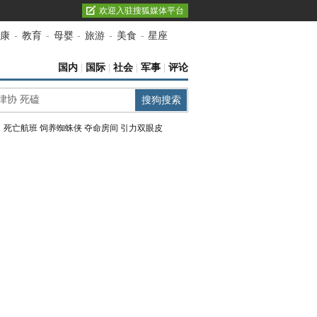
欢迎入驻搜狐媒体平台
康
-
教育
-
母婴
-
旅游
-
美食
-
星座
国内
|
国际
|
社会
|
军事
|
评论
：
死亡航班
饲养蜘蛛侠
夺命房间
引力双眼皮