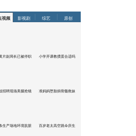
点视频
影视剧
综艺
原创
黄片副局长已被停职
小学开课教掼蛋合适吗
姐招聘现场美腿抢镜
准妈妈堕胎捐骨髓救妹
条生产场地环境肮脏
百岁老太高空跳伞庆生