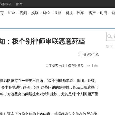
我的搜狐
邮件
体育
-
NBA
-
视频
-
娱谈
-
财经
-
世相
-
科技
-
汽车
-
房产
-
时尚
-
健
知：极个别律师串联恶意死磕
热词
扫描到手机
手机客户端
保存到博客
师队伍存在一些突出问题，“极个别律师串联、抱团、死磕、
，要求各地进行调研，分析这些问题的危害性，以及出现这些问
料，对这些突出问题提出对策和建议，尤其是对“个别问题严重
》证实了这份文件的上述内容，并据称这份文件在他所在律