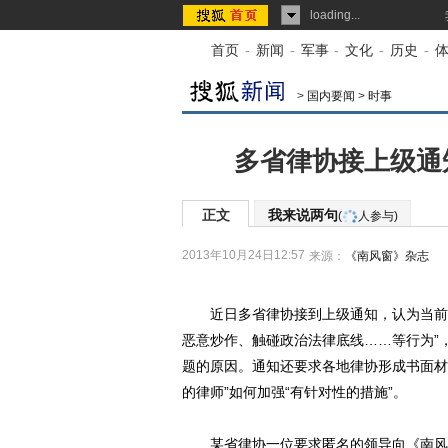
loading...
首页
-
新闻
-
军事
-
文化
-
历史
-
>
国内要闻
>
时事
多省律协接上级通
正文
我来说两句
(
人参与)
2013年10月24日12:57
来源：
《南风窗》杂志
近日多省律协接到上级通知，认为当前律
恶意炒作、触碰政治法律底线……等行为”
题的原因。通知还要求各地律协形成书面材
的律师”如何加强“有针对性的措施”。
某省律协一位要求匿名的领导向《南风窗