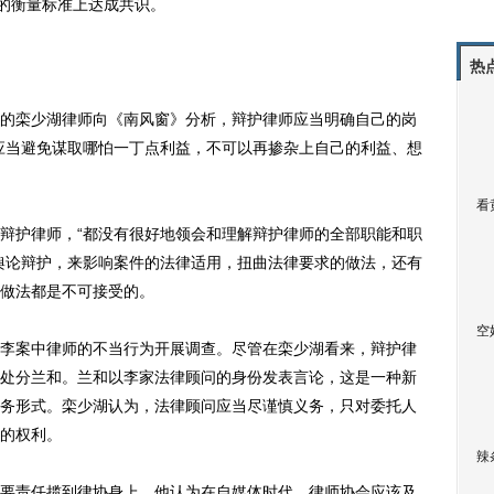
”的衡量标准上达成共识。
热
栾少湖律师向《南风窗》分析，辩护律师应当明确自己的岗
应当避免谋取哪怕一丁点利益，不可以再掺杂上自己的利益、想
看
护律师，“都没有很好地领会和理解辩护律师的全部职能和职
舆论辩护，来影响案件的法律适用，扭曲法律要求的做法，还有
做法都是不可接受的。
空
案中律师的不当行为开展调查。尽管在栾少湖看来，辩护律
处分兰和。兰和以李家法律顾问的身份发表言论，这是一种新
务形式。栾少湖认为，法律顾问应当尽谨慎义务，只对委托人
的权利。
辣
责任揽到律协身上，他认为在自媒体时代，律师协会应该及