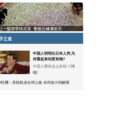
字之道
中国人明明比日本人穷,为
何看起来却更有钱?
中国人哪来这么多钱？[
详
细
]
神吐槽：
美联航成全球公敌 卓伟放大招解围