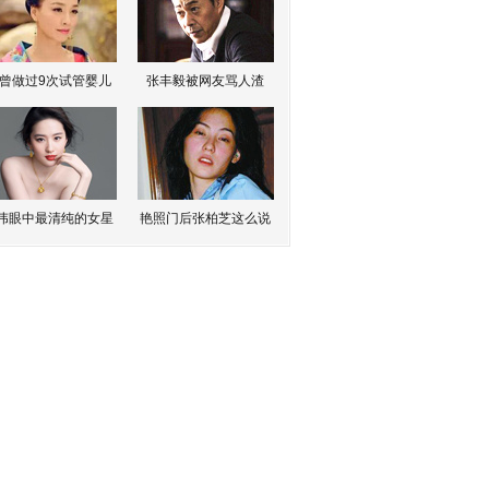
曾做过9次试管婴儿
张丰毅被网友骂人渣
伟眼中最清纯的女星
艳照门后张柏芝这么说