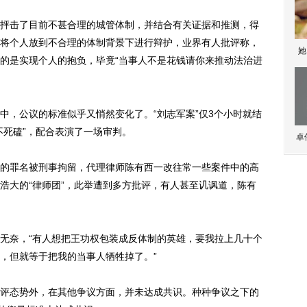
击了目前不甚合理的城管体制，并结合有关证据和推测，得
将个人放到不合理的体制背景下进行辩护，业界有人批评称，
她
的是实现个人的抱负，毕竟“当事人不是花钱请你来推动法治进
，公议的标准似乎又悄然变化了。“刘志军案”仅3个小时就结
不死磕”，配合表演了一场审判。
卓
罪名被刑事拘留，代理律师陈有西一改往常一些案件中的高
浩大的“律师团”，此举遭到多方批评，有人甚至讥讽道，陈有
奈，“有人想把王功权包装成反体制的英雄，要我拉上几十个
，但就等于把我的当事人牺牲掉了。”
态势外，在其他争议方面，并未达成共识。种种争议之下的