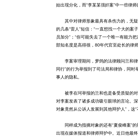
始出现分化，而“李某某强奸案”中一些律师
其中对律师形象最具有杀伤力的，无疑是
的几条“雷人”短信：“一直想找一个大的
员加分”；“你可能失去了一个唯一有能力把
部知名度是高得很，80年代官至处长的律
李案审理期间，梦鸽的法律顾问兰和律师
同行”的行为举报到了司法局和律协，同时
事人的隐私。
被李在珂举报的兰和也是备受质疑的对象
对李案发表了诸多成功吸引眼球的言论。深
对象竟然从公诉人发展到其他辩护人”，这
同样成为指摘对象的还有“夏俊峰案”的辩
出现在媒体报道和律师辩护中。近日他最终