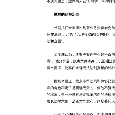
本质问题是，业界尚未在“好律师、坏律师
尴尬的律师定位
长期担任全国律协刑事业务委员会委员的
位在法庭上，“除了合理收取的代理费外，
法和企图”。
栾少湖认为，李案等案件中引起争议的辩
责”。他分析道，脱离案件本身，试图通过
将水搅浑，使案件永远无法达到真相的种种
据媒体报道，北京市司法局和律协已就李
师的角色和定位是明确无疑的，但他不赞成
的现象，是一种没有法定规范的新的法律服
发表法律意见，是否对外发布，则是委托人
此次兰和的行为引起争议，栾少湖将主要