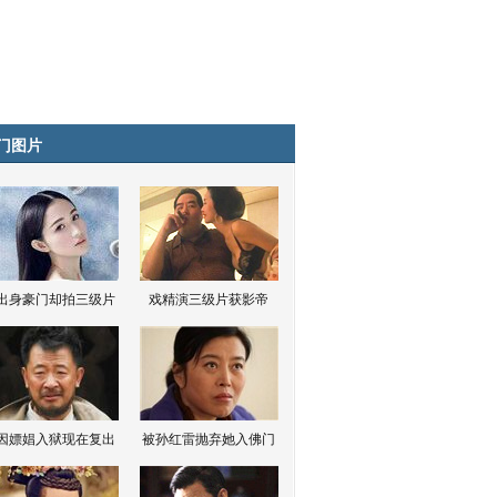
门图片
出身豪门却拍三级片
戏精演三级片获影帝
因嫖娼入狱现在复出
被孙红雷抛弃她入佛门