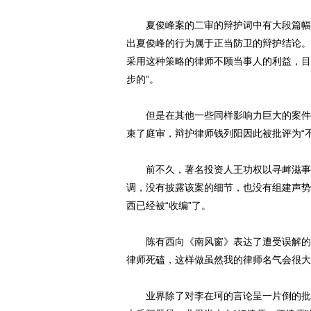
夏俊峰案的二审的辩护词中有大段篇幅抨
出夏俊峰的行为属于正当防卫的辩护结论。
采用这种策略的律师不顾当事人的利益，目
步的”。
但是在其他一些同样影响力巨大的案件中
束了庭审，辩护律师钱列阳因此被批评为“
前不久，著名投资人王功权以寻衅滋事的
调，没有披露该案的细节，也没有组建声势
西已经被“收编”了。
陈有西向《南风窗》表达了遭受误解的无
律师死磕，这样做虽然我的律师名气会很大
业界除了对李在珂的言论呈一片倒的批评