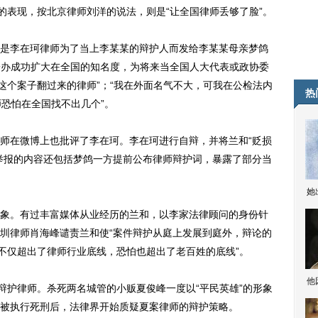
的表现，按北京律师刘洋的说法，则是“让全国律师丢够了脸”。
李在珂律师为了当上李某某的辩护人而发给李某某母亲梦鸽
案子办成功扩大在全国的知名度，为将来当全国人大代表或政协委
这个案子翻过来的律师”；“我在外面名气不大，可我在公检法内
热
师恐怕在全国找不出几个”。
在微博上也批评了李在珂。李在珂进行自辩，并将兰和“贬损
举报的内容还包括梦鸽一方提前公布律师辩护词，暴露了部分当
她
。有过丰富媒体从业经历的兰和，以李家法律顾问的身份针
圳律师肖海峰谴责兰和使“案件辩护从庭上发展到庭外，辩论的
“不仅超出了律师行业底线，恐怕也超出了老百姓的底线”。
他
护律师。杀死两名城管的小贩夏俊峰一度以“平民英雄”的形象
被执行死刑后，法律界开始质疑夏案律师的辩护策略。