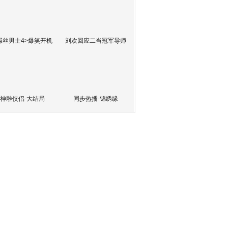
屌丝男士4>爆笑开机
刘欢回应二当冠军导师
神雕侠侣-大结局
同步热播-锦绣缘