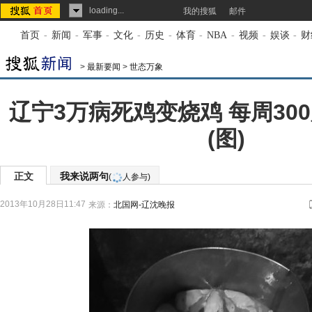
loading...
我的搜狐
邮件
首页
-
新闻
-
军事
-
文化
-
历史
-
体育
-
NBA
-
视频
-
娱谈
-
财
>
最新要闻
>
世态万象
辽宁3万病死鸡变烧鸡 每周30
(图)
正文
我来说两句
(
人参与)
2013年10月28日11:47
来源：
北国网-辽沈晚报