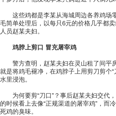
这些鸡都是李某从海城周边各养鸡场零
毛简单处理后，以每只6元的价格几乎都
人员赵某夫妇。
鸡脖上剪口 冒充屠宰鸡
警方查明，赵某夫妇在灵山租了间平房
就是将鸡毛褪净，在鸡脖子上用剪刀剪个“
水里浸泡。
为何要剪“刀口”？事后赵某夫妇交代，
的时候看上去像“正规渠道的屠宰鸡”，而
死鸡的臭味。