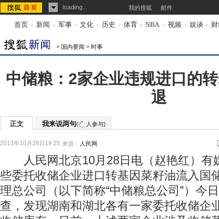
loading...
我的搜狐
邮件
首页
-
新闻
-
军事
-
文化
-
历史
-
体育
-
NBA
-
视频
-
娱谈
-
财
>
国内要闻
>
时事
中储粮：2家企业违规进口的
退
正文
我来说两句
(
人参与)
2013年10月28日19:25
来源：
人民网
人民网北京10月28日电（赵艳红）有
些委托收储企业进口转基因菜籽油流入国
理总公司（以下简称“中储粮总公司”）今
查，发现湖南和湖北各有一家委托收储企