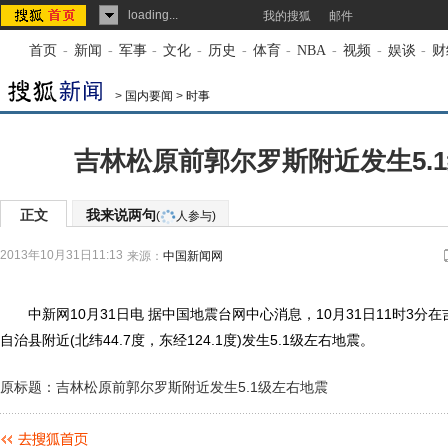
loading...
我的搜狐
邮件
首页
-
新闻
-
军事
-
文化
-
历史
-
体育
-
NBA
-
视频
-
娱谈
-
财
>
国内要闻
>
时事
吉林松原前郭尔罗斯附近发生5.
正文
我来说两句
(
人参与)
2013年10月31日11:13
来源：
中国新闻网
中新网10月31日电 据中国地震台网中心消息，10月31日11时3分
自治县附近(北纬44.7度，东经124.1度)发生5.1级左右地震。
原标题：吉林松原前郭尔罗斯附近发生5.1级左右地震