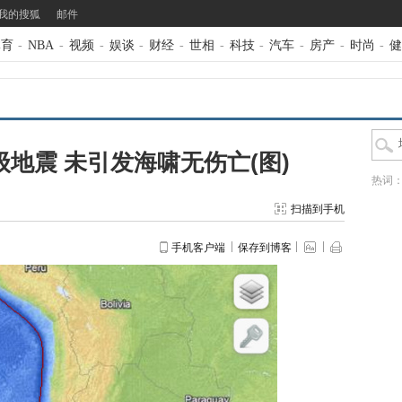
我的搜狐
邮件
体育
-
NBA
-
视频
-
娱谈
-
财经
-
世相
-
科技
-
汽车
-
房产
-
时尚
-
健
级地震 未引发海啸无伤亡(图)
热词
扫描到手机
手机客户端
保存到博客