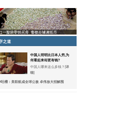
字之道
中国人明明比日本人穷,为
何看起来却更有钱?
中国人哪来这么多钱？[
详
细
]
神吐槽：
美联航成全球公敌 卓伟放大招解围