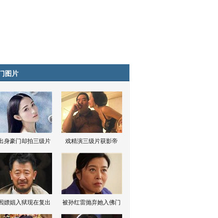
门图片
出身豪门却拍三级片
戏精演三级片获影帝
因嫖娼入狱现在复出
被孙红雷抛弃她入佛门