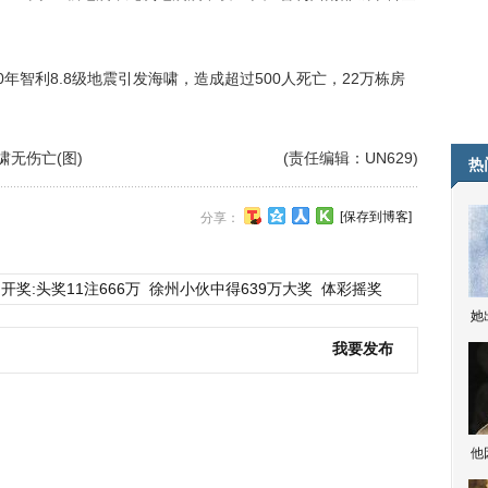
智利8.8级地震引发海啸，造成超过500人死亡，22万栋房
啸无伤亡(图)
(责任编辑：UN629)
热
[保存到博客]
分享：
开奖:头奖11注666万
徐州小伙中得639万大奖
体彩摇奖
她
我要发布
他