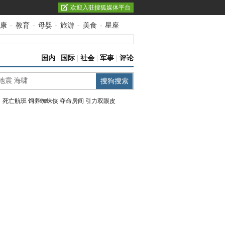
欢迎入驻搜狐媒体平台
康
-
教育
-
母婴
-
旅游
-
美食
-
星座
国内
|
国际
|
社会
|
军事
|
评论
：
死亡航班
饲养蜘蛛侠
夺命房间
引力双眼皮