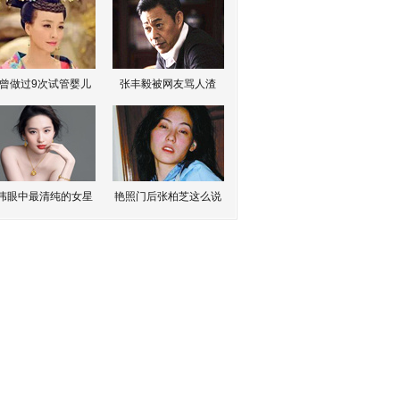
曾做过9次试管婴儿
张丰毅被网友骂人渣
伟眼中最清纯的女星
艳照门后张柏芝这么说