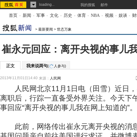
loading...
我的搜狐
邮件
首页
-
新闻
-
军事
-
文化
-
历史
-
体育
-
NBA
-
视频
-
娱谈
-
财
>
最新要闻
>
世态万象
崔永元回应：离开央视的事儿
正文
我来说两句
(
人参与)
2013年11月01日14:40
来源：
人民网
人民网北京11月1日电（田雪）近日，
离职后，行踪一直备受外界关注。今天下
事回应“离开央视的事儿我在网上知道的”。
此前，网络传出崔永元离开央视的消息
基因问题亲自前往美国进行求证，并微博