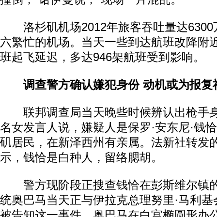
洛杉矶机场2012年旅客吞吐量达630
六繁忙的机场。当天一些到达航班改降附
班起飞延迟，多达946架航班受到影响。
调查警方确认嫌犯身份 动机或为报复
联邦调查局当天晚些时候辨认出枪手身
名女发言人说，嫌疑人是保罗·安东尼·钱恰
矶居民，在新泽西州有亲属。法新社转发
示，钱恰是白种人，留络腮胡。
警方现阶段正搜查钱恰在彭斯维尔镇的
统奥巴马当天正与伊拉克总理努里·马利基
被告知这一事件。奥巴马在白宫椭圆形办