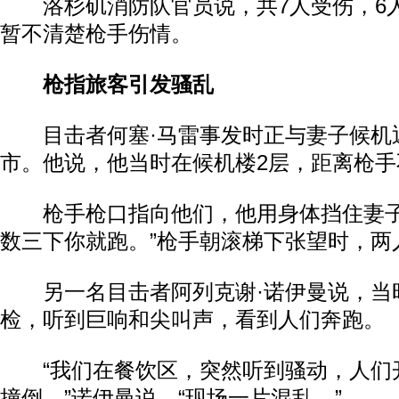
洛杉矶消防队官员说，共7人受伤，6
暂不清楚枪手伤情。
枪指旅客引发骚乱
目击者何塞·马雷事发时正与妻子候机
市。他说，他当时在候机楼2层，距离枪手
枪手枪口指向他们，他用身体挡住妻子
数三下你就跑。”枪手朝滚梯下张望时，两
另一名目击者阿列克谢·诺伊曼说，当
检，听到巨响和尖叫声，看到人们奔跑。
“我们在餐饮区，突然听到骚动，人们
撞倒，”诺伊曼说，“现场一片混乱。”