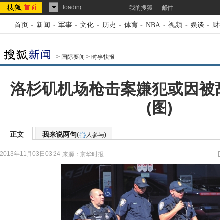
loading...
我的搜狐
邮件
首页
-
新闻
-
军事
-
文化
-
历史
-
体育
-
NBA
-
视频
-
娱谈
-
财
>
国际要闻
>
时事快报
洛杉矶机场枪击案嫌犯或因被
(图)
正文
我来说两句
(
人参与)
2013年11月03日03:24
来源：
京华时报