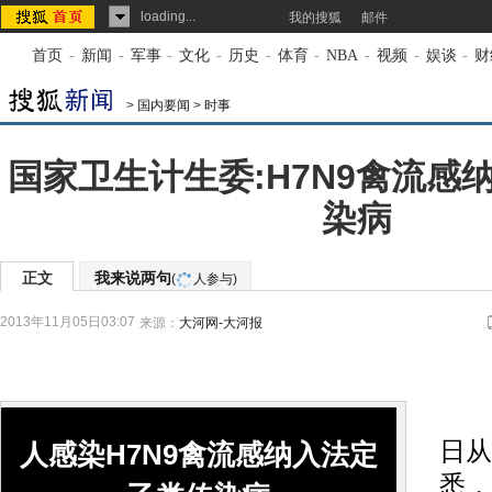
loading...
我的搜狐
邮件
首页
-
新闻
-
军事
-
文化
-
历史
-
体育
-
NBA
-
视频
-
娱谈
-
财
>
国内要闻
>
时事
国家卫生计生委:H7N9禽流感
染病
正文
我来说两句
(
人参与)
2013年11月05日03:07
来源：
大河网-大河报
据
日从
人感染H7N9禽流感纳入法定
悉，