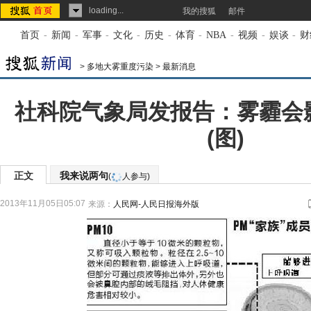
loading...
我的搜狐
邮件
首页
-
新闻
-
军事
-
文化
-
历史
-
体育
-
NBA
-
视频
-
娱谈
-
财
>
多地大雾重度污染
>
最新消息
社科院气象局发报告：雾霾会
(图)
正文
我来说两句
(
人参与)
2013年11月05日05:07
来源：
人民网-人民日报海外版