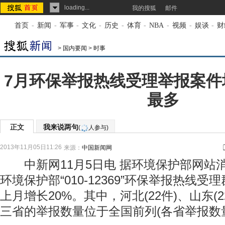
loading...
我的搜狐
邮件
首页
-
新闻
-
军事
-
文化
-
历史
-
体育
-
NBA
-
视频
-
娱谈
-
财
>
国内要闻
>
时事
7月环保举报热线受理举报案件
最多
正文
我来说两句
(
人参与)
2013年11月05日11:26
来源：
中国新闻网
中新网11月5日电 据环境保护部网站消息
环境保护部“010-12369”环保举报热线受
上月增长20%。其中，河北(22件)、山东(22
三省的举报数量位于全国前列(各省举报数