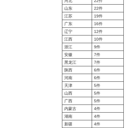
河北
22件
山东
22件
江苏
19件
广东
16件
辽宁
12件
江西
10件
浙江
9件
安徽
7件
黑龙江
7件
陕西
6件
河南
6件
天津
5件
山西
5件
广西
5件
内蒙古
4件
湖南
4件
新疆
4件