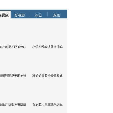
点视频
影视剧
综艺
原创
黄片副局长已被停职
小学开课教掼蛋合适吗
姐招聘现场美腿抢镜
准妈妈堕胎捐骨髓救妹
条生产场地环境肮脏
百岁老太高空跳伞庆生