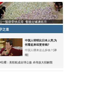
字之道
中国人明明比日本人穷,为
何看起来却更有钱?
中国人哪来这么多钱？[
详
细
]
神吐槽：
美联航成全球公敌 卓伟放大招解围