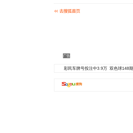
广告
彩民车牌号投注中3.9万
双色球148期