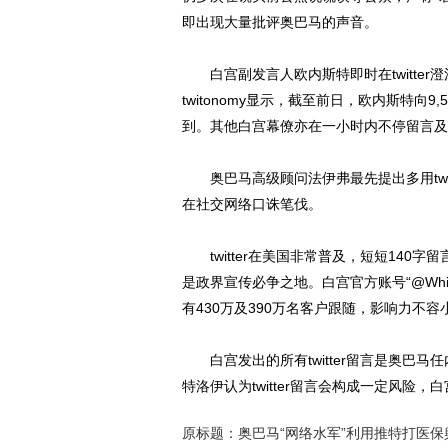
即出现大量批评奥巴马的声音。
白宫副发言人欧内斯特即时在twitte
twitonomy显示，截至前日，欧内斯特向9
到。其他白宫幕僚亦在一小时内不停留言及
奥巴马高级顾问法伊弗最先提出多用twi
在社交网络口诛笔伐。
twitter在美国非常普及，短短140
是政界宣传必争之地。白宫官方账号“@White
有430万及390万名客户跟随，影响力不容
白宫发出的所有twitter留言是奥巴
特洛伊认为twitter留言会构成一定风险
原标题：奥巴马“网络水军”利用推特打医保