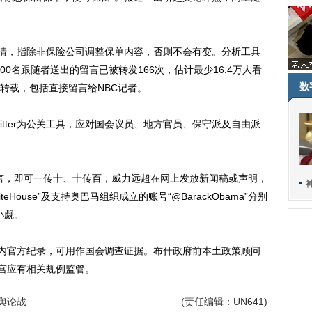
r澄清，指除非保险公司调整保单内容，否则不会有变。分析工具
,500名跟随者送出的留言已被转发166次，估计最少16.4万人看
数
转载，包括直接留言给NBC记者。
tter为公关工具，应对国会议员、地方官员、保守派及自由派
字留言，即可一传十、十传百，威力远超在网上发放新闻稿或声明，
House”及支持奥巴马组织成立的账号“@BarackObama”分别
小觑。
马任内官方纪录，可用作国会调查证据。布什政府前本土政策顾问
，白宫应有相关规例监管。
舆论战
(责任编辑：UN641)