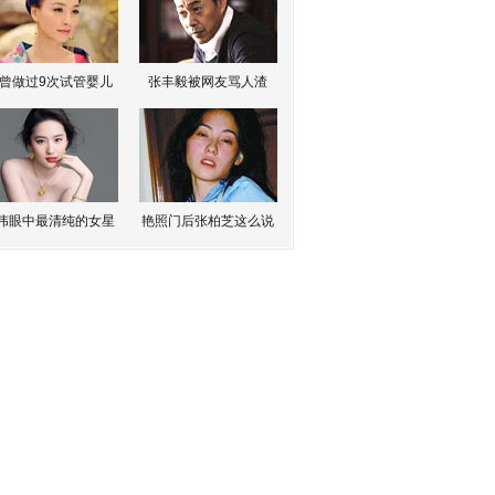
曾做过9次试管婴儿
张丰毅被网友骂人渣
伟眼中最清纯的女星
艳照门后张柏芝这么说