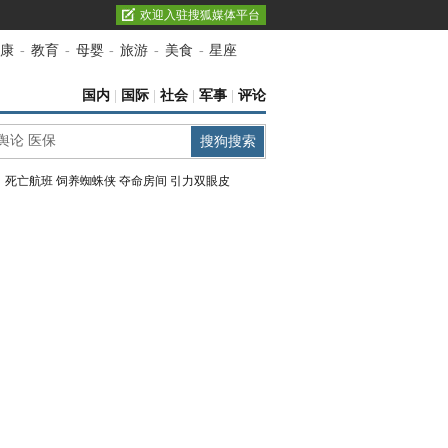
欢迎入驻搜狐媒体平台
康
-
教育
-
母婴
-
旅游
-
美食
-
星座
国内
|
国际
|
社会
|
军事
|
评论
：
死亡航班
饲养蜘蛛侠
夺命房间
引力双眼皮