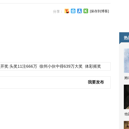
[保存到博客]
分享：
热
开奖:头奖11注666万
徐州小伙中得639万大奖
体彩摇奖
她
我要发布
他