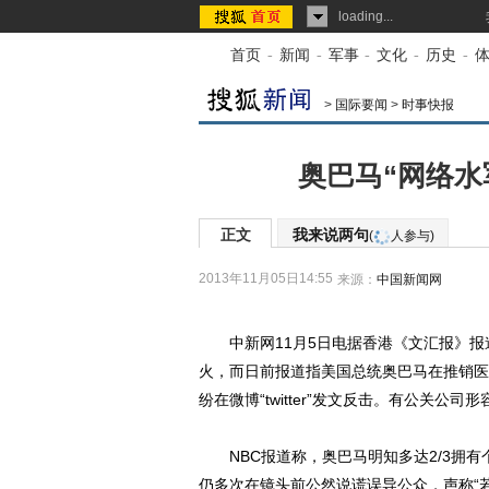
loading...
首页
-
新闻
-
军事
-
文化
-
历史
-
>
国际要闻
>
时事快报
奥巴马“网络水
正文
我来说两句
(
人参与)
2013年11月05日14:55
来源：
中国新闻网
中新网11月5日电据香港《文汇报》报
火，而日前报道指美国总统奥巴马在推销医
纷在微博“twitter”发文反击。有公关
NBC报道称，奥巴马明知多达2/3拥有
仍多次在镜头前公然说谎误导公众，声称“