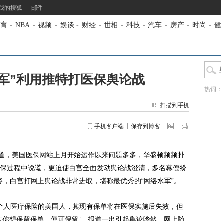
我的搜狐
邮件
体育
-
NBA
-
视频
-
娱谈
-
财经
-
世相
-
科技
-
汽车
-
房产
-
时尚
-
健
军”利用推特打医保舆论战
热词
扫描到手机
手机客户端
保存到博客
道，美国医保网站上月开始运作以来问题多多，华盛顿频频扑
保过程中说谎，更迫使白宫全面发动舆论战澄清，多名幕僚纷
公司形容，白宫打网上舆论战非常进取，堪称最优秀的“网络水军”。
个人医疗保险的美国人，其现有保单将在医保实施后失效，但
若你想保留保单，便可保留”。报道一出引起舆论哗然，网上随