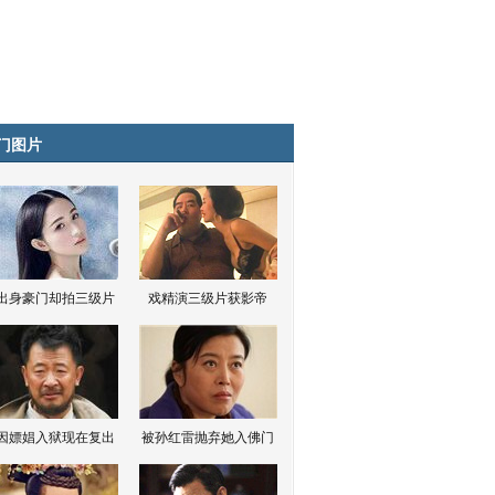
门图片
出身豪门却拍三级片
戏精演三级片获影帝
因嫖娼入狱现在复出
被孙红雷抛弃她入佛门