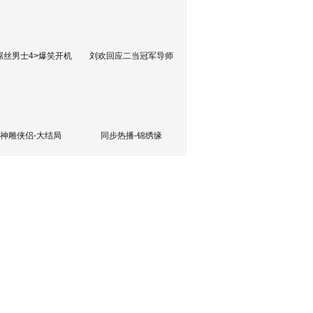
屌丝男士4>爆笑开机
刘欢回应二当冠军导师
神雕侠侣-大结局
同步热播-锦绣缘