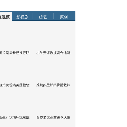
点视频
影视剧
综艺
原创
黄片副局长已被停职
小学开课教掼蛋合适吗
姐招聘现场美腿抢镜
准妈妈堕胎捐骨髓救妹
条生产场地环境肮脏
百岁老太高空跳伞庆生