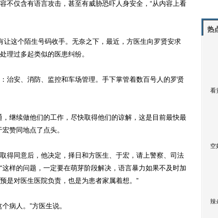
容不仅含有语言攻击，甚至有威胁恐吓人身安全，“从内容上看
热
让这个陌生号码收手。无奈之下，最近，方医生向罗贤安求
处理过多起类似的医患纠纷。
治安、消防、监控和车场管理。手下掌管着数百号人的罗贤
看
，继续做他们的工作，尽快取得他们的谅解，这是目前最快最
于宏赞同地点了点头。
空
得同意后，他决定，择日和方医生、于宏，请上警察、司法
“这样的问题，一定要在萌芽阶段解决，语言暴力如果不及时加
预是对医生医院负责，也是为患者家属着想。”
辣
个病人。”方医生说。