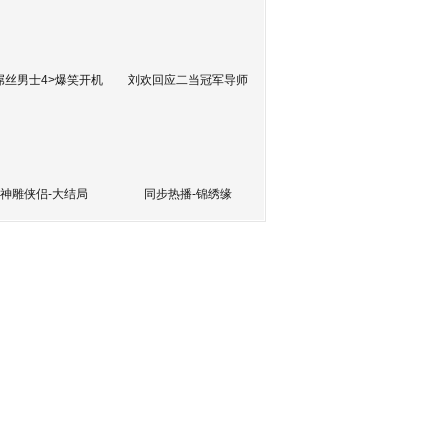
屌丝男士4>爆笑开机
刘欢回应二当冠军导师
神雕侠侣-大结局
同步热播-锦绣缘