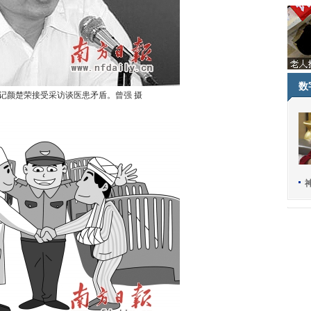
数
记颜楚荣接受采访谈医患矛盾。曾强 摄