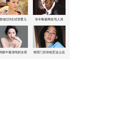
曾做过9次试管婴儿
张丰毅被网友骂人渣
伟眼中最清纯的女星
艳照门后张柏芝这么说