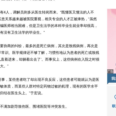
4人，调解员则多从医生转岗而来。“既懂医又懂法的人不
医患关系越来越被医院重视，相关专业的人才正被捧热，“虽然
编医师相当困难，但是卫生法学的本科毕业生就业率却很高，
有没有卫生法学的毕业生。”
协商的纠纷，最多的是死亡病例，其次是致残病例，再次是
学常识、医学规律还不够了解，习惯性地认为患者的死亡或致残
么直着进来，却躺着出去了’。而事实上，这些病例在入院之时很
大。”
广告
我
事，某些患者吃了却出现不良反应，这些患者可能就认为是医
敏体质，而某些人群对特定药物过敏的机理，现有的医学水平
归结在医生头上。”于宏说。
满加剧导致伤医、围堵医院等冲突发生。