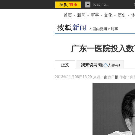
loading...
首页
-
新闻
-
军事
-
文化
-
历史
-
>
国内要闻
>
时事
广东一医院投入数百
正文
我来说两句
(
人参与)
2013年11月06日13:29
来源：
南方日报
作者：向