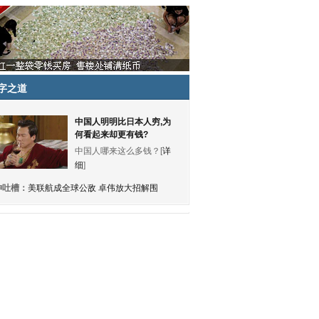
字之道
中国人明明比日本人穷,为
何看起来却更有钱?
中国人哪来这么多钱？[
详
细
]
神吐槽：
美联航成全球公敌 卓伟放大招解围