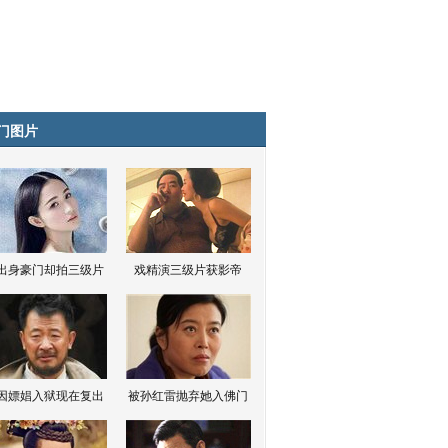
门图片
出身豪门却拍三级片
戏精演三级片获影帝
因嫖娼入狱现在复出
被孙红雷抛弃她入佛门