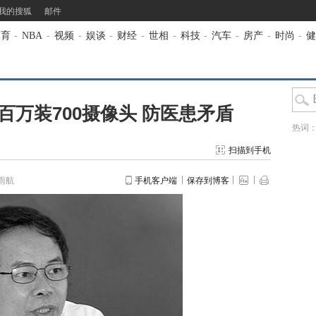
我的搜狐
邮件
体育
-
NBA
-
视频
-
娱谈
-
财经
-
世相
-
科技
-
汽车
-
房产
-
时尚
-
健
万装700摄像头 防医患矛盾
热词
扫描到手机
雨航
手机客户端
保存到博客