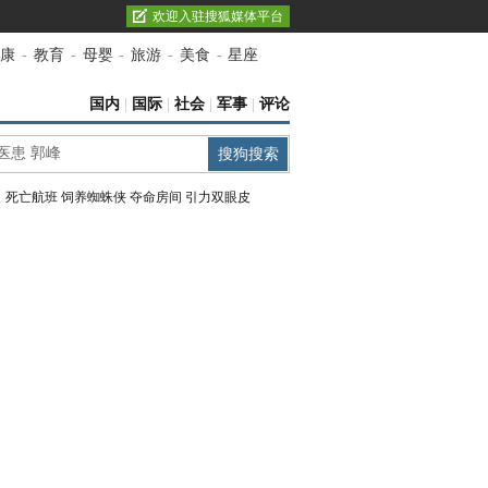
欢迎入驻搜狐媒体平台
康
-
教育
-
母婴
-
旅游
-
美食
-
星座
国内
|
国际
|
社会
|
军事
|
评论
：
死亡航班
饲养蜘蛛侠
夺命房间
引力双眼皮