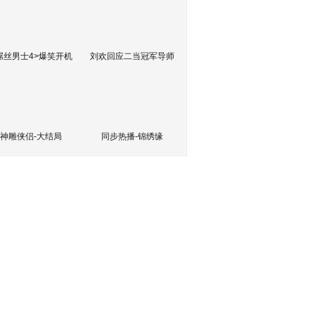
屌丝男士4>爆笑开机
刘欢回应二当冠军导师
神雕侠侣-大结局
同步热播-锦绣缘