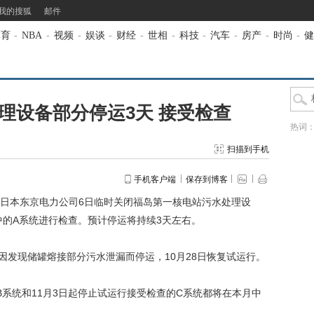
我的搜狐
邮件
体育
-
NBA
-
视频
-
娱谈
-
财经
-
世相
-
科技
-
汽车
-
房产
-
时尚
-
健
理设备部分停运3天 接受检查
热词
扫描到手机
手机客户端
保存到博客
日本东京电力公司6日临时关闭福岛第一核电站污水处理设
系统中的A系统进行检查。预计停运将持续3天左右。
发现储罐熔接部分污水泄漏而停运，10月28日恢复试运行。
统和11月3日起停止试运行接受检查的C系统都将在本月中