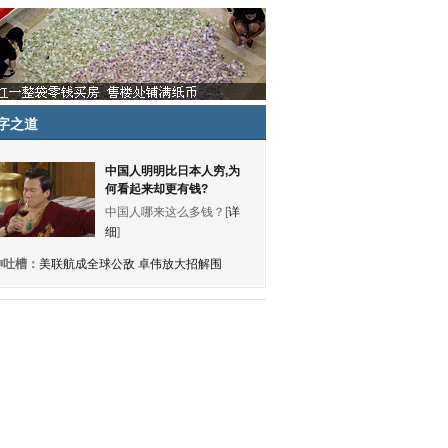
字之道
中国人明明比日本人穷,为
何看起来却更有钱?
中国人哪来这么多钱？[
详
细
]
神吐槽：
美联航成全球公敌 卓伟放大招解围