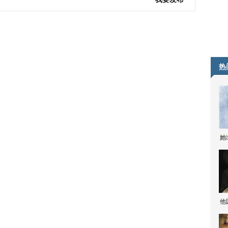
热
她
他