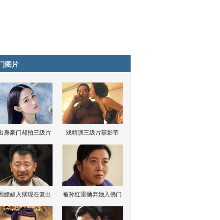
门图片
出身豪门却拍三级片
戏精演三级片获影帝
因嫖娼入狱现在复出
被孙红雷抛弃她入佛门