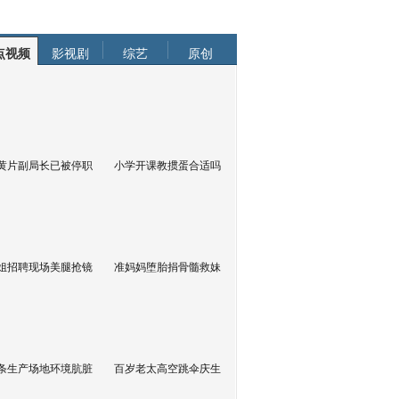
点视频
影视剧
综艺
原创
黄片副局长已被停职
小学开课教掼蛋合适吗
姐招聘现场美腿抢镜
准妈妈堕胎捐骨髓救妹
条生产场地环境肮脏
百岁老太高空跳伞庆生