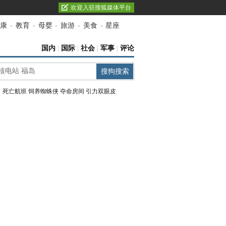
欢迎入驻搜狐媒体平台
康
-
教育
-
母婴
-
旅游
-
美食
-
星座
国内
|
国际
|
社会
|
军事
|
评论
：
死亡航班
饲养蜘蛛侠
夺命房间
引力双眼皮