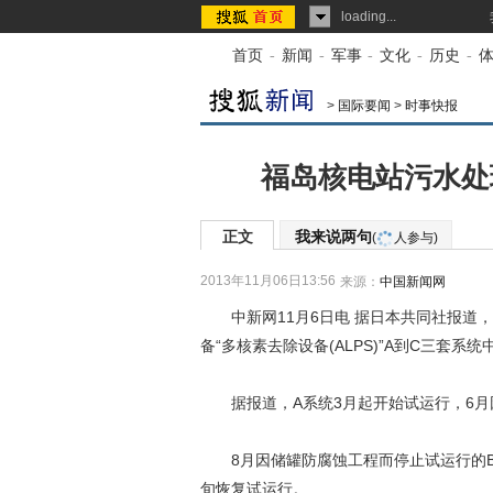
loading...
首页
-
新闻
-
军事
-
文化
-
历史
-
>
国际要闻
>
时事快报
福岛核电站污水处
正文
我来说两句
(
人参与)
2013年11月06日13:56
来源：
中国新闻网
中新网11月6日电 据日本共同社报道，
备“多核素去除设备(ALPS)”A到C三套
据报道，A系统3月起开始试运行，6月因
8月因储罐防腐蚀工程而停止试运行的B系
旬恢复试运行。