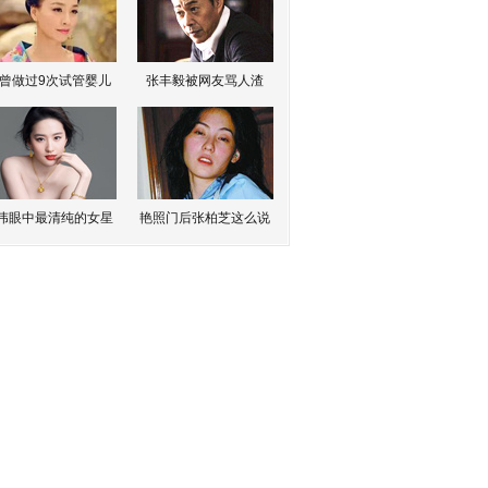
曾做过9次试管婴儿
张丰毅被网友骂人渣
伟眼中最清纯的女星
艳照门后张柏芝这么说