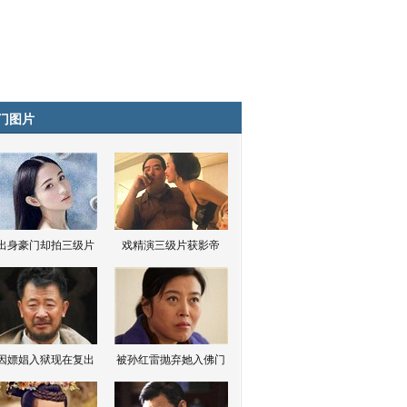
门图片
出身豪门却拍三级片
戏精演三级片获影帝
因嫖娼入狱现在复出
被孙红雷抛弃她入佛门