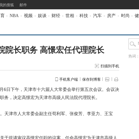
我的搜狐
邮件
体育
-
NBA
-
视频
-
娱谈
-
财经
-
世相
-
科技
-
汽车
-
房产
-
时尚
-
健
院院长职务 高憬宏任代理院长
热词
扫描到手机
手机客户端
保存到博客
1月6日下午，天津市十六届人大常委会举行第五次会议。会议决
职务，决定高憬宏为天津市高级人民法院代理院长。
天津市人大常委会副主任苟利军、张俊芳、李亚力、王宝
于提请审议高憬宏任职的议案，任命高憬宏为天津市高级人