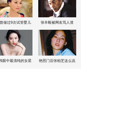
曾做过9次试管婴儿
张丰毅被网友骂人渣
伟眼中最清纯的女星
艳照门后张柏芝这么说