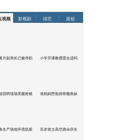
点视频
影视剧
综艺
原创
黄片副局长已被停职
小学开课教掼蛋合适吗
姐招聘现场美腿抢镜
准妈妈堕胎捐骨髓救妹
条生产场地环境肮脏
百岁老太高空跳伞庆生