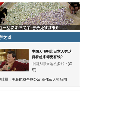
字之道
中国人明明比日本人穷,为
何看起来却更有钱?
中国人哪来这么多钱？[
详
细
]
神吐槽：
美联航成全球公敌 卓伟放大招解围