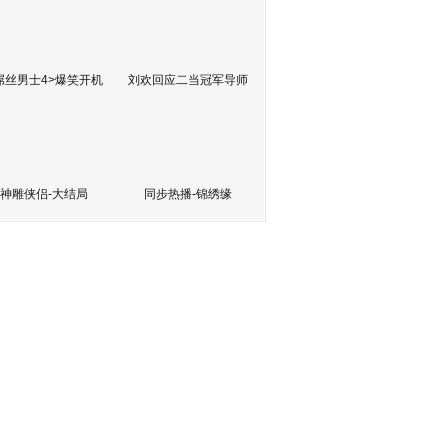
屌丝男士4>爆笑开机
刘欢回应二当冠军导师
神雕侠侣-大结局
同步热播-锦绣缘