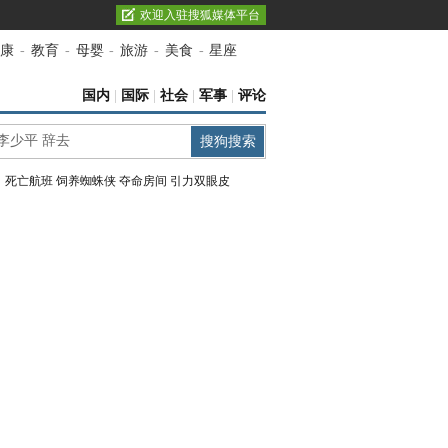
欢迎入驻搜狐媒体平台
康
-
教育
-
母婴
-
旅游
-
美食
-
星座
国内
|
国际
|
社会
|
军事
|
评论
：
死亡航班
饲养蜘蛛侠
夺命房间
引力双眼皮