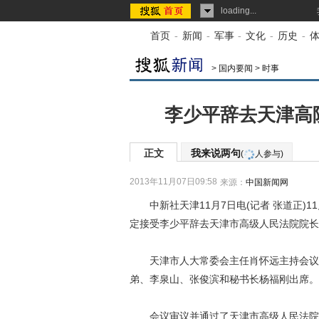
loading...
首页
-
新闻
-
军事
-
文化
-
历史
-
>
国内要闻
>
时事
李少平辞去天津高
正文
我来说两句
(
人参与)
2013年11月07日09:58
来源：
中国新闻网
中新社天津11月7日电(记者 张道正)1
定接受李少平辞去天津市高级人民法院院长
天津市人大常委会主任肖怀远主持会议。
弟、李泉山、张俊滨和秘书长杨福刚出席。
会议审议并通过了天津市高级人民法院关