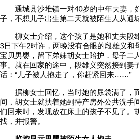
通城县沙堆镇一对40岁的中年夫妻，
子，不想儿子出生第二天就被陌生人从通
柳女士介绍，这个孩子是她和丈夫段雄
3日下午2时许，两晚没有合眼的段雄义和
宝贝男婴，留下弟妹胡女士陪护，母子二
事。就在回家的途中，段雄义突然接到妻
话：“儿子被人抱走了，你赶紧回来……”
据柳女士回忆，当时她的尿袋满了，而
间，胡女士就扶着她到待产房外公共洗手
们回来时，发现放在床上的孩子不见了。
找，并报警。