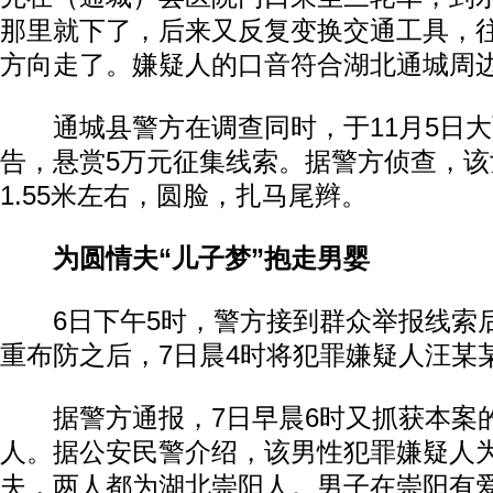
那里就下了，后来又反复变换交通工具，
方向走了。嫌疑人的口音符合湖北通城周
通城县警方在调查同时，于11月5日大
告，悬赏5万元征集线索。据警方侦查，该
1.55米左右，圆脸，扎马尾辫。
为圆情夫“儿子梦”抱走男婴
6日下午5时，警方接到群众举报线索
重布防之后，7日晨4时将犯罪嫌疑人汪某
据警方通报，7日早晨6时又抓获本案
人。据公安民警介绍，该男性犯罪嫌疑人
夫，两人都为湖北崇阳人。男子在崇阳有