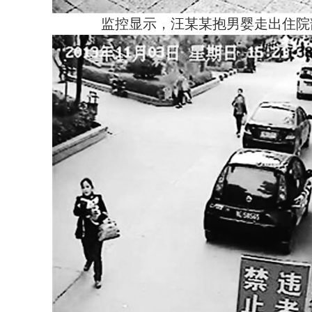
监控显示，汪某某抱男婴走出住院