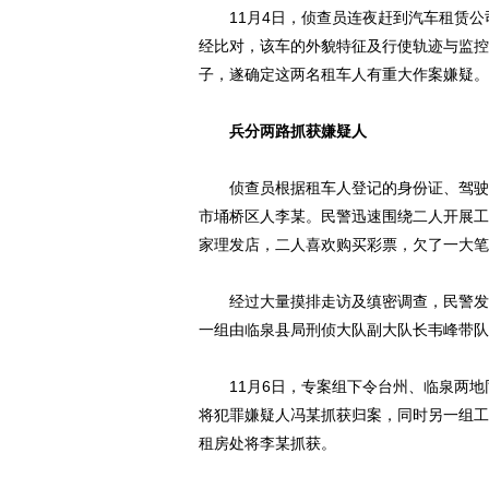
11月4日，侦查员连夜赶到汽车租赁公
经比对，该车的外貌特征及行使轨迹与监控
子，遂确定这两名租车人有重大作案嫌疑。
兵分两路抓获嫌疑人
侦查员根据租车人登记的身份证、驾驶证
市埇桥区人李某。民警迅速围绕二人开展工
家理发店，二人喜欢购买彩票，欠了一大笔
经过大量摸排走访及缜密调查，民警发现
一组由临泉县局刑侦大队副大队长韦峰带队
11月6日，专案组下令台州、临泉两地同
将犯罪嫌疑人冯某抓获归案，同时另一组工
租房处将李某抓获。