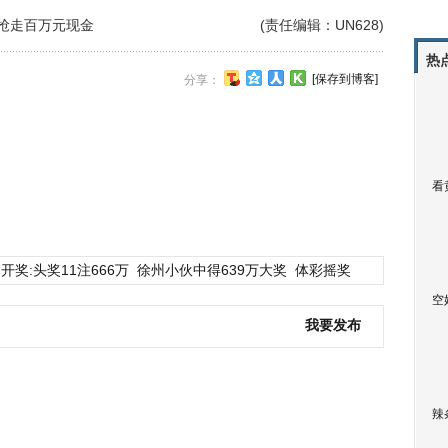
”抢走百万元现金
(责任编辑：UN628)
热
[保存到博客]
分享：
看
开奖:头奖11注666万
徐州小伙中得639万大奖
体彩摇奖
空
我要发布
辣