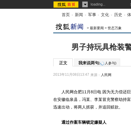
loading...
首页
-
新闻
-
军事
-
文化
-
历史
-
>
最新要闻
>
世态万象
男子持玩具枪装警
正文
我来说两句
(
人参与)
2013年11月08日13:47
来源：
人民网
人民网合肥11月8日电 因为无力偿还巨
在安徽临泉县，冯某、李某冒充警察劫持富
迅速出动，将两人抓获，并追回赃款。
通过作案车辆锁定嫌疑人