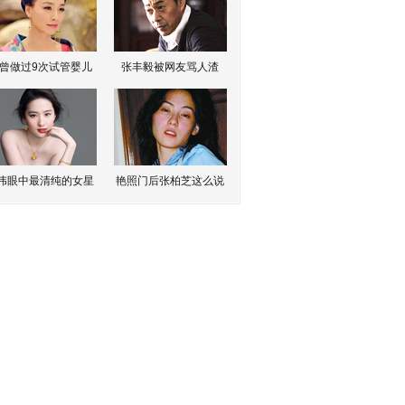
曾做过9次试管婴儿
张丰毅被网友骂人渣
伟眼中最清纯的女星
艳照门后张柏芝这么说