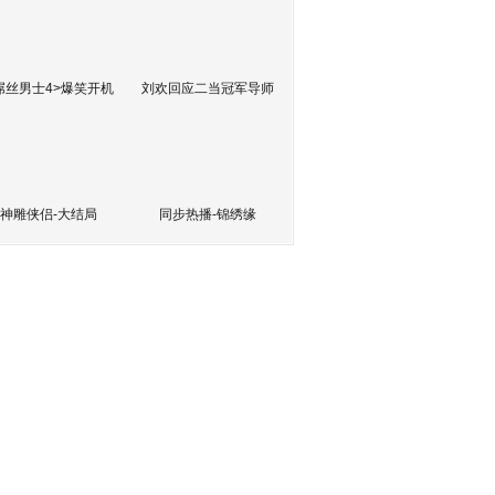
屌丝男士4>爆笑开机
刘欢回应二当冠军导师
神雕侠侣-大结局
同步热播-锦绣缘