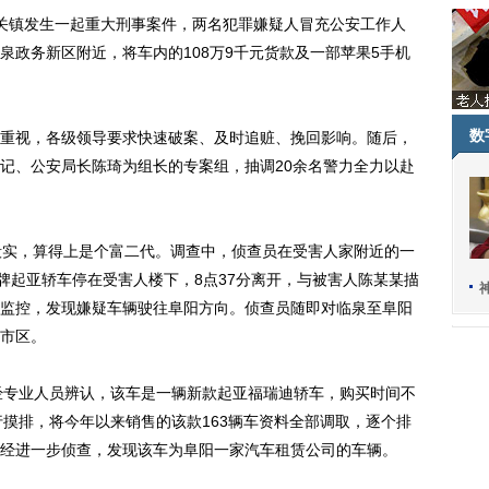
城关镇发生一起重大刑事案件，两名犯罪嫌疑人冒充公安工作人
泉政务新区附近，将车内的108万9千元货款及一部苹果5手机
数
视，各级领导要求快速破案、及时追赃、挽回影响。随后，
记、公安局长陈琦为组长的专案组，抽调20余名警力全力以赴
实，算得上是个富二代。调查中，侦查员在受害人家附近的一
牌起亚轿车停在受害人楼下，8点37分离开，与被害人陈某某描
监控，发现嫌疑车辆驶往阜阳方向。侦查员随即对临泉至阜阳
市区。
专业人员辨认，该车是一辆新款起亚福瑞迪轿车，购买时间不
行摸排，将今年以来销售的该款163辆车资料全部调取，逐个排
经进一步侦查，发现该车为阜阳一家汽车租赁公司的车辆。