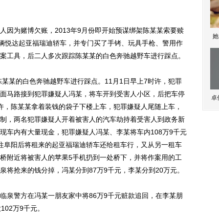
为赌博欠账，2013年9月份即开始预谋绑架陈某某索要赎
她
一辆悦达起亚福瑞迪轿车，并专门买了手铐、玩具手枪、警用作
案工具，后二人多次跟踪陈某某的白色奔驰越野车进行踩点。
某某的白色奔驰越野车进行踩点。11月1日早上7时许，犯罪
面马路接到犯罪嫌疑人冯某，将车开到受害人小区，后把车停
卓
许，陈某某拿着装钱的袋子下楼上车，犯罪嫌疑人尾随上车，
制，两名犯罪嫌疑人开着被害人的汽车劫持着受害人到政务新
现车内有大量现金，犯罪嫌疑人冯某、李某将车内108万9千元
往阜阳后将租来的起亚福瑞迪轿车还给租车行，又从另一租车
桥附近将被害人的苹果5手机扔到一处桥下，并将作案用的工
泉将抢来的钱分掉，冯某分到87万9千元，李某分到20万元。
泉警方在冯某一朋友家中将86万9千元赃款追回，在李某朋
102万9千元。