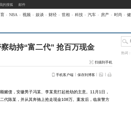
我的搜狐
邮件
体育
-
NBA
-
视频
-
娱谈
-
财经
-
世相
-
科技
-
汽车
-
房产
-
时尚
-
健
察劫持“富二代” 抢百万现金
热词
扫描到手机
手机客户端
保存到博客
额赌债，安徽男子冯某、李某竟打起抢劫的主意。11月1日，
二代陈某，并从其奔驰上抢走现金108万。案发后，临泉警方