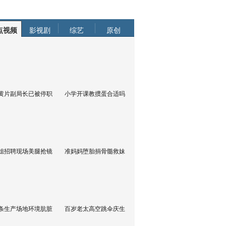
点视频
影视剧
综艺
原创
黄片副局长已被停职
小学开课教掼蛋合适吗
姐招聘现场美腿抢镜
准妈妈堕胎捐骨髓救妹
条生产场地环境肮脏
百岁老太高空跳伞庆生