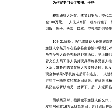
为作案专门买了警服、手铐
犯罪嫌疑人冯某、李某到案后，交代二人因
金100万元。二人先从阜阳一租车行租了
训服、绳子、头套、口罩、空气清新剂等作
10月31日晚，两犯罪嫌疑人开车跟踪陈
嫌疑人李某开车在临泉县南静波中学北门对
放在受害人白色奔驰越野车西边。早上8时
冒充公安局工作人员持玩具手枪将受害人控
区后，准备向陈某某家人索要赎金时。因发
现金和苹果5手机抢走后开车逃走。二人逃
行租了一辆别克轿车返回临泉。在临泉县杨
具扔在杨桥镇南另一处桥下。后二人返回临
因破案及时，根据犯罪嫌疑人的交代，临
友租房处将16万元赃款追回，共计追回赃款