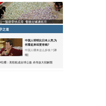
字之道
中国人明明比日本人穷,为
何看起来却更有钱?
中国人哪来这么多钱？[
详
细
]
神吐槽：
美联航成全球公敌 卓伟放大招解围