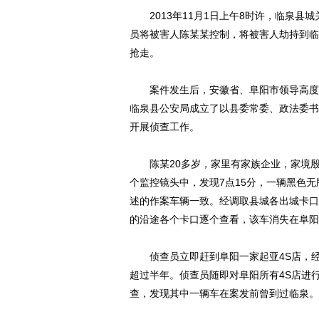
2013年11月1日上午8时许，临泉县
员将被害人陈某某控制，将被害人劫持到临
抢走。
案件发生后，安徽省、阜阳市领导高度重
临泉县公安局成立了以县委常委、政法委书
开展侦查工作。
陈某20多岁，家里有家族企业，家境殷
个监控镜头中，发现7点15分，一辆黑色无
述的作案车辆一致。经调取县城各出城卡口
的沿途各个卡口逐个查看，该车消失在阜阳
侦查员立即赶到阜阳一家起亚4S店，经
超过半年。侦查员随即对阜阳所有4S店进
查，发现其中一辆车在案发前曾到过临泉。