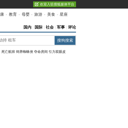
欢迎入驻搜狐媒体平台
康
-
教育
-
母婴
-
旅游
-
美食
-
星座
国内
|
国际
|
社会
|
军事
|
评论
：
死亡航班
饲养蜘蛛侠
夺命房间
引力双眼皮