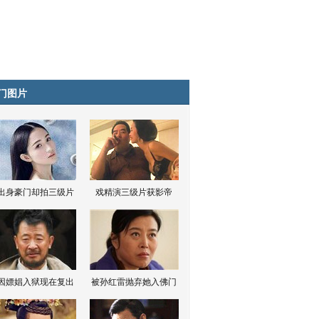
门图片
出身豪门却拍三级片
戏精演三级片获影帝
因嫖娼入狱现在复出
被孙红雷抛弃她入佛门