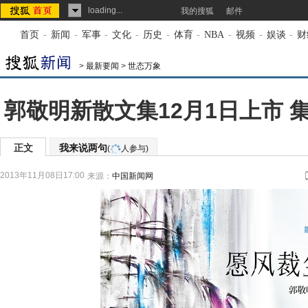
loading...
我的搜狐
邮件
首页
-
新闻
-
军事
-
文化
-
历史
-
体育
-
NBA
-
视频
-
娱谈
-
财
>
最新要闻
>
世态万象
郭敬明新散文集12月1日上市 
正文
我来说两句
(
人参与)
2013年11月08日17:00
来源：
中国新闻网