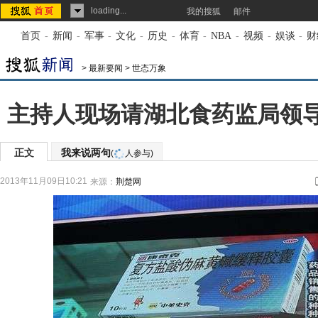
loading...
我的搜狐
邮件
首页
-
新闻
-
军事
-
文化
-
历史
-
体育
-
NBA
-
视频
-
娱谈
-
财
>
最新要闻
>
世态万象
主持人现场请湖北食药监局领导
正文
我来说两句
(
人参与)
2013年11月09日10:21
来源：
荆楚网