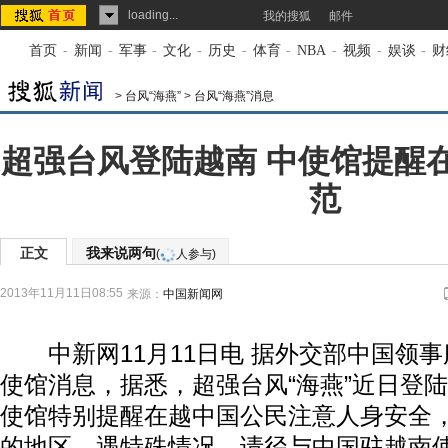
loading...
我的搜狐
邮件
首页
-
新闻
-
军事
-
文化
-
历史
-
体育
-
NBA
-
视频
-
娱谈
-
财
>
台风“海燕”
>
台风“海燕”消息
超强台风登陆越南 中使馆提醒
范
正文
我来说两句
(
人参与)
2013年11月11日08:55
来源：
中国新闻网
中新网11月11日电 据外交部中国领事
使馆消息，据悉，超强台风“海燕”近日登
使馆特别提醒在越中国公民注意人身安全
的地区，遇特殊情况，请径与中国驻越南