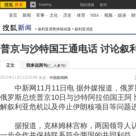
loading...
我的搜狐
邮件
首页
-
新闻
-
军事
-
文化
-
历史
-
体育
-
NBA
-
视频
-
娱谈
-
财
>
叙利亚局势持续动荡
>
叙利亚消息
普京与沙特国王通电话 讨论叙
正文
我来说两句
(
人参与)
2013年11月11日10:08
来源：
中国新闻网
中新网11月11日电 据外媒报道，俄罗
俄罗斯总统普京10日与沙特阿拉伯国王阿
解叙利亚危机以及停止伊朗核项目等问题
据报道，克林姆林宫称，两国领导人认
一步合作并保持联系符合两国的共同利益