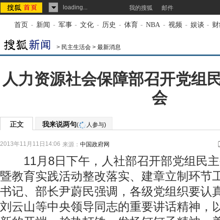
loading...
我的搜狐
邮件
首页
-
新闻
-
军事
-
文化
-
历史
-
体育
-
NBA
-
视频
-
娱谈
-
财
>
民主生活会
>
最新消息
人力资源社会保障部召开党组
会
正文
我来说两句
(
人参与)
2013年11月11日14:06
来源：
中国政府网
11月8日下午，人社部召开部党组民主
暨教育实践活动整改落实、建章立制环节
书记、部长尹蔚民强调，各级党组织要认
刘云山等中央领导同志的重要讲话精神，