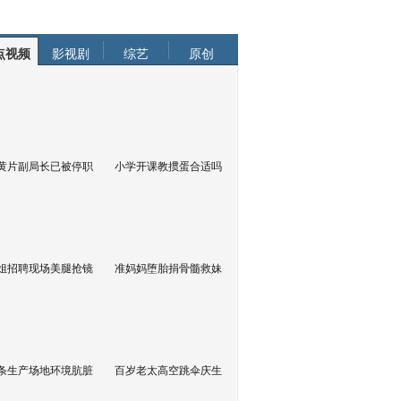
点视频
影视剧
综艺
原创
黄片副局长已被停职
小学开课教掼蛋合适吗
姐招聘现场美腿抢镜
准妈妈堕胎捐骨髓救妹
条生产场地环境肮脏
百岁老太高空跳伞庆生