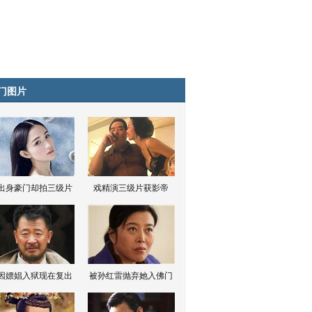
门图片
出身豪门却拍三级片
戏精演三级片获影帝
因嫖娼入狱现在复出
被孙红雷抛弃她入佛门