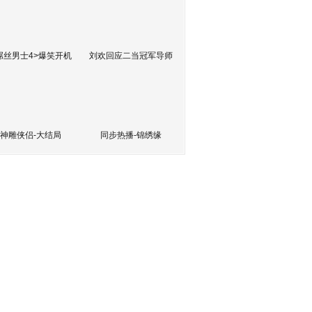
屌丝男士4>爆笑开机
刘欢回应二当冠军导师
神雕侠侣-大结局
同步热播-锦绣缘