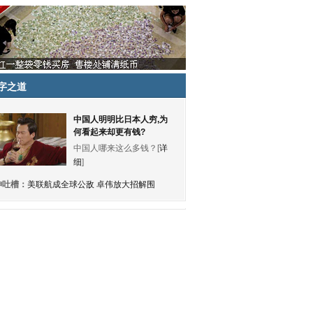
字之道
中国人明明比日本人穷,为
何看起来却更有钱?
中国人哪来这么多钱？[
详
细
]
神吐槽：
美联航成全球公敌 卓伟放大招解围