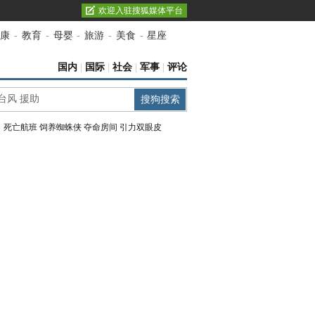
欢迎入驻搜狐媒体平台
康
-
教育
-
母婴
-
旅游
-
美食
-
星座
国内
|
国际
|
社会
|
军事
|
评论
：
死亡航班
饲养蜘蛛侠
夺命房间
引力双眼皮