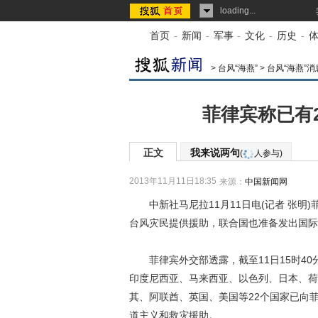
loading...
首页
-
新闻
-
军事
-
文化
-
历史
-
>
台风“海燕”
>
台风“海燕”消
菲律宾称已有
正文
我来说两句
(
人参与)
2013年11月11日18:35
来源：
中国新闻网
中新社马尼拉11月11日电(记者 张明)
台风灾民提供援助，联合国也准备发出国际
菲律宾外交部透露，截至11日15时40
印度尼西亚、马来西亚、以色列、日本、荷
其、阿联酋、英国、美国等22个国家已向
道主义和救灾援助。