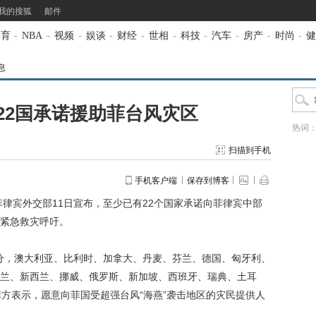
我的搜狐
邮件
体育
-
NBA
-
视频
-
娱谈
-
财经
-
世相
-
科技
-
汽车
-
房产
-
时尚
-
健
息
22国承诺援助菲台风灾区
热词
扫描到手机
手机客户端
保存到博客
菲律宾外交部11日宣布，至少已有22个国家承诺向菲律宾中部
紧急救灾呼吁。
分，澳大利亚、比利时、加拿大、丹麦、芬兰、德国、匈牙利、
兰、新西兰、挪威、俄罗斯、新加坡、西班牙、瑞典、土耳
菲方表示，愿意向菲国受超强台风“海燕”袭击地区的灾民提供人