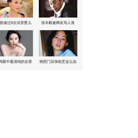
曾做过9次试管婴儿
张丰毅被网友骂人渣
伟眼中最清纯的女星
艳照门后张柏芝这么说