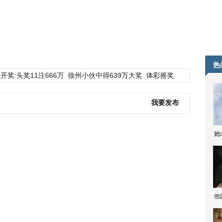
热
开奖:头奖11注666万
徐州小伙中得639万大奖
体彩摇奖
我要发布
她
他