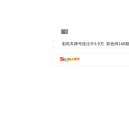
广告
彩民车牌号投注中3.9万
双色球148期