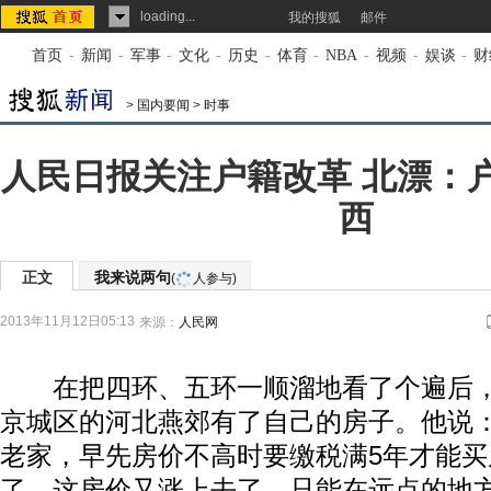
loading...
我的搜狐
邮件
首页
-
新闻
-
军事
-
文化
-
历史
-
体育
-
NBA
-
视频
-
娱谈
-
财
>
国内要闻
>
时事
人民日报关注户籍改革 北漂：
西
正文
我来说两句
(
人参与)
2013年11月12日05:13
来源：
人民网
在把四环、五环一顺溜地看了个遍后，
京城区的河北燕郊有了自己的房子。他说：
老家，早先房价不高时要缴税满5年才能买
了，这房价又涨上去了。只能在远点的地方