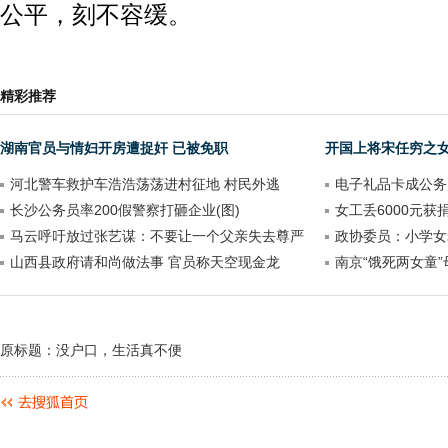
公平，刻不容缓。
精彩推荐
湖南官员与情妇开房遭捉奸 已被免职
开国上将宋任穷之
河北警车救护车浩浩荡荡进村征地 村民外逃
电子礼品卡成公务
长沙公务员率200假警察打砸企业(图)
女工丢6000元获
马云呼吁放过张艺谋：不要让一个父亲失去尊严
政协委员：小学女
山西县政府请和尚做法事 官员称天空现金龙
南京“饿死两女童
原标题：没户口，生活真不便