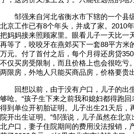
邹强来自河北省衡水市下辖的一个县级
北京工作已有8个年头，并成了家。2010
把妈妈接来照顾家里。眼看儿子一天比一
再等了，咬咬牙在燕郊买下一套88平方米
万元。付了首付之后，每个月得还房贷350
不仅买房受限制，而且价格上也会很吃亏
两限房，外地人只能买商品房，价格要贵出
回想以前，由于没有户口，儿子的出生
够呛。“孩子生下来之前我和媳妇都得跑回
得到单位开初胎证明。儿子出生21天后，
院开出生证明。”邹强说，儿子虽然在北京
北户口，妻子住院期间的费用没法报销，