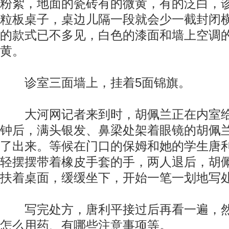
粉絮，地面的瓷砖有的微黄，有的泛白，
粒板桌子，桌边儿隔一段就会少一截封闭
的款式已不多见，白色的漆面和墙上空调
黄。
诊室三面墙上，挂着5面锦旗。
大河网记者来到时，胡佩兰正在内室给
钟后，满头银发、鼻梁处架着眼镜的胡佩
了出来。等候在门口的保姆和她的学生唐
轻摆摆带着橡皮手套的手，两人退后，胡
扶着桌面，缓缓坐下，开始一笔一划地写
写完处方，唐利平接过后再看一遍，然
怎么用药、有哪些注意事项等。