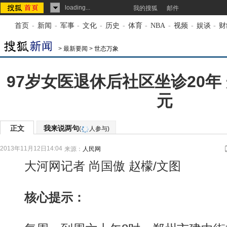
loading...
我的搜狐
邮件
首页
-
新闻
-
军事
-
文化
-
历史
-
体育
-
NBA
-
视频
-
娱谈
-
财
>
最新要闻
>
世态万象
97岁女医退休后社区坐诊20年
元
正文
我来说两句
(
人参与)
2013年11月12日14:04
来源：
人民网
大河网记者 尚国傲 赵檬/文图
核心提示：