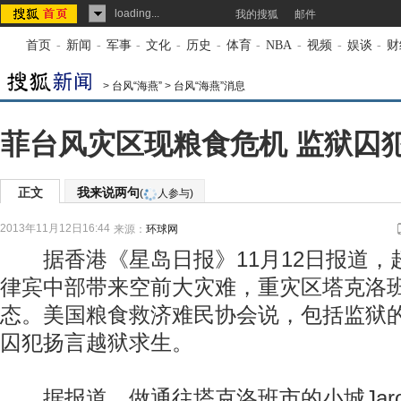
loading...
我的搜狐
邮件
首页
-
新闻
-
军事
-
文化
-
历史
-
体育
-
NBA
-
视频
-
娱谈
-
财
>
台风“海燕”
>
台风“海燕”消息
菲台风灾区现粮食危机 监狱囚
正文
我来说两句
(
人参与)
2013年11月12日16:44
来源：
环球网
据香港《星岛日报》11月12日报道，超
律宾中部带来空前大灾难，重灾区塔克洛
态。美国粮食救济难民协会说，包括监狱
囚犯扬言越狱求生。
据报道，做通往塔克洛班市的小城Jaro