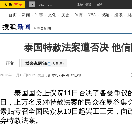
loading...
我的搜狐
邮件
首页
-
新闻
-
军事
-
文化
-
历史
-
体育
-
NBA
-
视频
-
娱谈
-
财
>
综合新闻
泰国特赦法案遭否决 他信
正文
我来说两句
(
人参与)
2013年11月13日09:35
来源：
新华报业网-新华日报
泰国国会上议院11日否决了备受争议
日，上万名反对特赦法案的民众在曼谷集
素贴号召全国民众从13日起罢工三天，向
弃特赦法案。