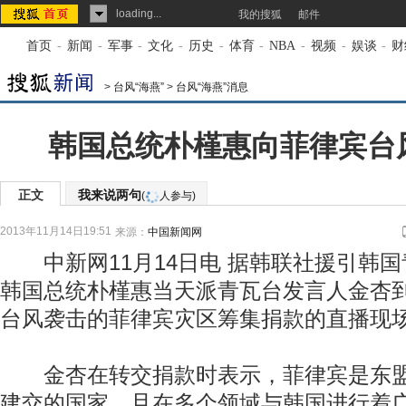
loading...
我的搜狐
邮件
首页
-
新闻
-
军事
-
文化
-
历史
-
体育
-
NBA
-
视频
-
娱谈
-
财
>
台风“海燕”
>
台风“海燕”消息
韩国总统朴槿惠向菲律宾台
正文
我来说两句
(
人参与)
2013年11月14日19:51
来源：
中国新闻网
中新网11月14日电 据韩联社援引韩国
韩国总统朴槿惠当天派青瓦台发言人金杏到
台风袭击的菲律宾灾区筹集捐款的直播现
金杏在转交捐款时表示，菲律宾是东盟
建交的国家，且在多个领域与韩国进行着