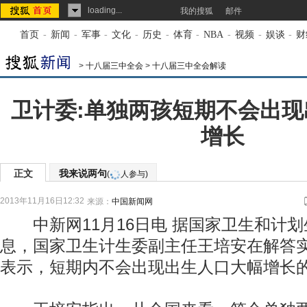
loading...
我的搜狐
邮件
首页
-
新闻
-
军事
-
文化
-
历史
-
体育
-
NBA
-
视频
-
娱谈
-
财
>
十八届三中全会
>
十八届三中全会解读
卫计委:单独两孩短期不会出
增长
正文
我来说两句
(
人参与)
2013年11月16日12:32
来源：
中国新闻网
中新网11月16日电 据国家卫生和计划
息，国家卫生计生委副主任王培安在解答
表示，短期内不会出现出生人口大幅增长