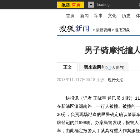
loading...
首页
-
新闻
-
军事
-
文化
-
历史
-
>
最新要闻
>
世态万象
男子骑摩托撞人
正文
我来说两句
(
人参与)
2013年11月17日05:18
来源：
现代快报
快报讯（记者 王晓宇 通讯员 刘毅）11
在新浦区瀛洲南路，一行人被撞。被撞的一名
30分，负责现场勘查的民警确定确认肇事车
牌登记的共698辆。办案民警发现，报警人
车，由此确定报警人丁某具有重大作案嫌疑