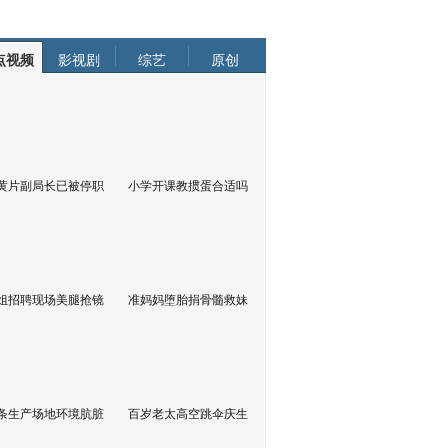
点视频
影视剧
综艺
原创
黄片副局长已被停职
小学开课教掼蛋合适吗
姐招聘现场美腿抢镜
准妈妈堕胎捐骨髓救妹
条生产场地环境肮脏
百岁老太高空跳伞庆生