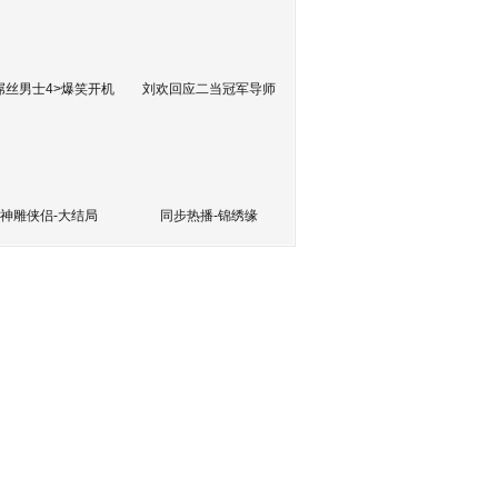
屌丝男士4>爆笑开机
刘欢回应二当冠军导师
神雕侠侣-大结局
同步热播-锦绣缘