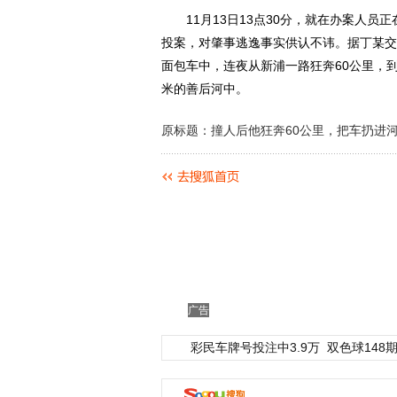
11月13日13点30分，就在办案人员
投案，对肇事逃逸事实供认不讳。据丁某交
面包车中，连夜从新浦一路狂奔60公里，到
米的善后河中。
原标题：撞人后他狂奔60公里，把车扔进
广告
彩民车牌号投注中3.9万
双色球148期