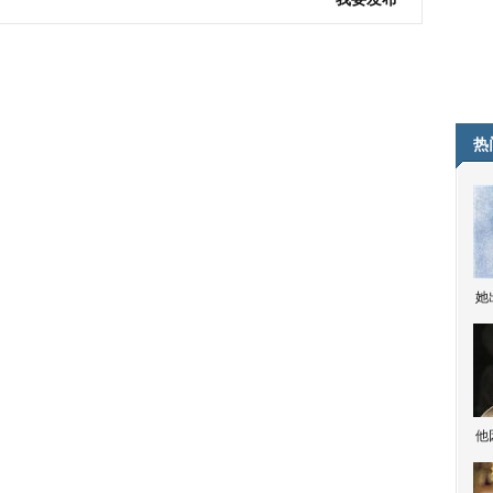
热
她
他