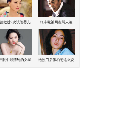
曾做过9次试管婴儿
张丰毅被网友骂人渣
伟眼中最清纯的女星
艳照门后张柏芝这么说