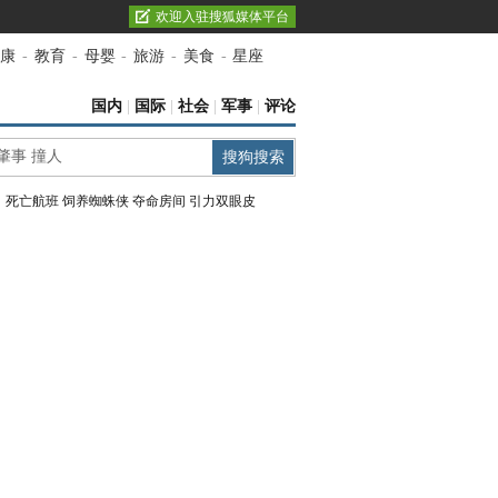
欢迎入驻搜狐媒体平台
康
-
教育
-
母婴
-
旅游
-
美食
-
星座
国内
|
国际
|
社会
|
军事
|
评论
：
死亡航班
饲养蜘蛛侠
夺命房间
引力双眼皮