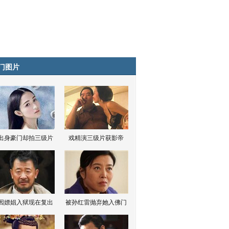
门图片
出身豪门却拍三级片
戏精演三级片获影帝
因嫖娼入狱现在复出
被孙红雷抛弃她入佛门