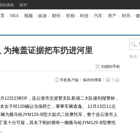
我的搜狐
邮件
体育
-
NBA
-
视频
-
娱谈
-
财经
-
世相
-
科技
-
汽车
-
房产
-
时尚
-
健
 为掩盖证据把车扔进河里
热词
扫描到手机
手机客户端
保存到博客
月12日23时许，连云港市交巡警支队新浦二大队接到报警称，
女子经120确认当场死亡，肇事车辆逃逸。 11月13日11点
辆为雅马哈JYM125-B型大架式二轮摩托车，整个连云港市上
丁某十分可疑，其名下刚好拥有一辆雅马哈JYM125-B型摩托
。