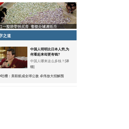
字之道
中国人明明比日本人穷,为
何看起来却更有钱?
中国人哪来这么多钱？[
详
细
]
神吐槽：
美联航成全球公敌 卓伟放大招解围