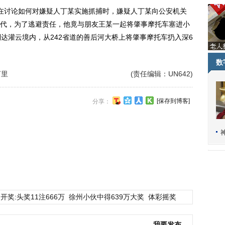
正在讨论如何对嫌疑人丁某实施抓捕时，嫌疑人丁某向公安机关
代，为了逃避责任，他竟与朋友王某一起将肇事摩托车塞进小
达灌云境内，从242省道的善后河大桥上将肇事摩托车扔入深6
数
河里
(责任编辑：UN642)
[保存到博客]
分享：
开奖:头奖11注666万
徐州小伙中得639万大奖
体彩摇奖
我要发布