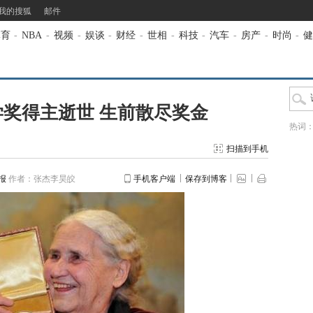
我的搜狐
邮件
体育
-
NBA
-
视频
-
娱谈
-
财经
-
世相
-
科技
-
汽车
-
房产
-
时尚
-
健
学奖得主逝世 生前散尽奖金
热词
扫描到手机
报
作者：张杰李昊皎
手机客户端
保存到博客