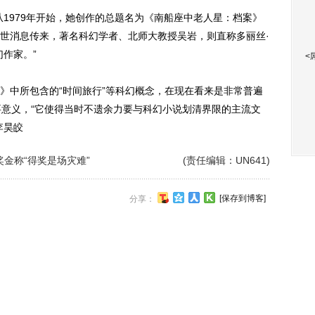
979年开始，她创作的总题名为《南船座中老人星：档案》
世消息传来，著名科幻学者、北师大教授吴岩，则直称多丽丝·
作家。”
<
中所包含的“时间旅行”等科幻概念，在现在看来是非常普遍
要意义，“它使得当时不遗余力要与科幻小说划清界限的主流文
李昊皎
奖金称“得奖是场灾难”
(责任编辑：UN641)
[保存到博客]
分享：