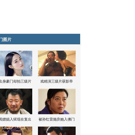
门图片
出身豪门却拍三级片
戏精演三级片获影帝
因嫖娼入狱现在复出
被孙红雷抛弃她入佛门