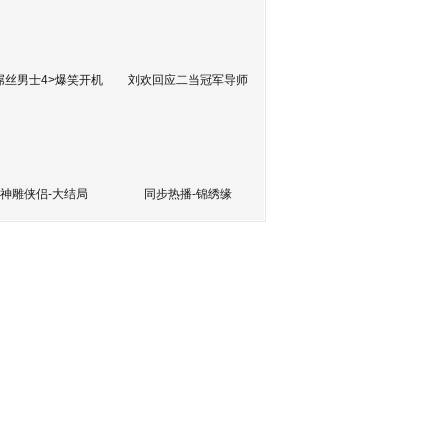
屌丝男士4>爆笑开机
刘欢回应二当冠军导师
神雕侠侣-大结局
同步热播-锦绣缘