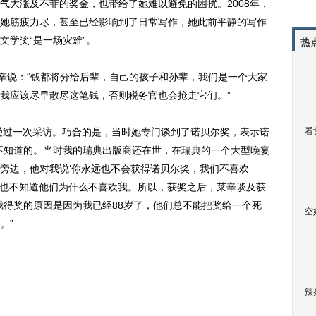
大涨及不菲的奖金，也带给了她难以避免的困扰。2008年，
让她筋疲力尽，甚至已经影响到了日常写作，她此前平静的写作
文学奖“是一场灾难”。
热
辛说：“钱都将分给后辈，自己的孩子和孙辈，我们是一个大家
我应该尽早散尽这笔钱，否则税务官也会抢走它们。”
受过一次采访。巧合的是，当时她专门谈到了诺贝尔奖，表示诺
看
不知道的。当时我的瑞典出版商还在世，在瑞典的一个大型晚宴
旁边，他对我说‘你永远也不会获得诺贝尔奖，我们不喜欢
从来也不知道他们为什么不喜欢我。所以，获奖之后，莱辛谈及获
我得奖的原因是因为我已经88岁了，他们总不能把奖给一个死
空
。”
辣