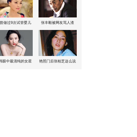
曾做过9次试管婴儿
张丰毅被网友骂人渣
伟眼中最清纯的女星
艳照门后张柏芝这么说