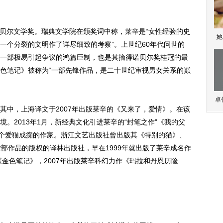
诺贝尔文学奖。瑞典文学院在颁奖词中称，莱辛是“女性经验的史
她
一个分裂的文明作了详尽细致的考察”。上世纪60年代问世的
一部极易引起争议的鸿篇巨制，也是其摘得诺贝尔奖桂冠的最
色笔记》被称为“一部先锋作品，是二十世纪审视男女关系的巅
卓
中，上海译文于2007年出版莱辛的《又来了，爱情》。在该
。2013年1月，新经典文化引进莱辛的“封笔之作”《我的父
一个爱猫成痴的作家。浙江文艺出版社曾出版其《特别的猫》、
部作品的版权的译林出版社，早在1999年就出版了莱辛成名作
《金色笔记》，2007年出版莱辛科幻力作《玛拉和丹恩历险