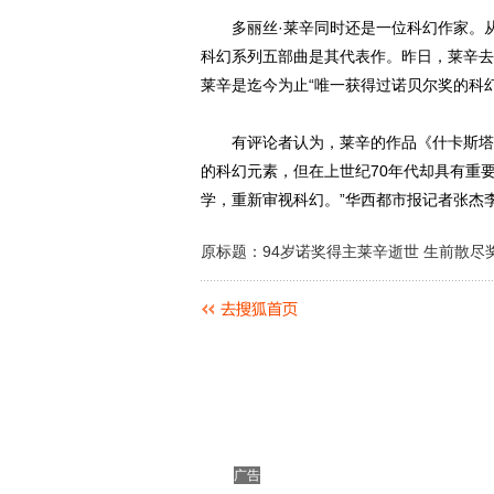
多丽丝·莱辛同时还是一位科幻作家。从1
科幻系列五部曲是其代表作。昨日，莱辛去
莱辛是迄今为止“唯一获得过诺贝尔奖的科幻
有评论者认为，莱辛的作品《什卡斯塔》
的科幻元素，但在上世纪70年代却具有重
学，重新审视科幻。”华西都市报记者张杰
原标题：94岁诺奖得主莱辛逝世 生前散尽
广告