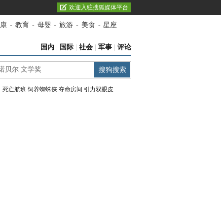
欢迎入驻搜狐媒体平台
康
-
教育
-
母婴
-
旅游
-
美食
-
星座
国内
|
国际
|
社会
|
军事
|
评论
：
死亡航班
饲养蜘蛛侠
夺命房间
引力双眼皮