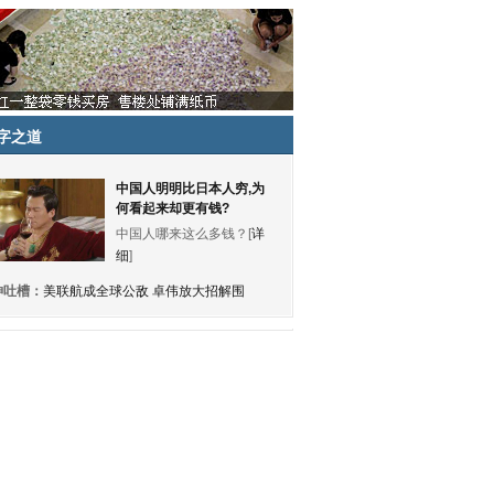
字之道
中国人明明比日本人穷,为
何看起来却更有钱?
中国人哪来这么多钱？[
详
细
]
神吐槽：
美联航成全球公敌 卓伟放大招解围