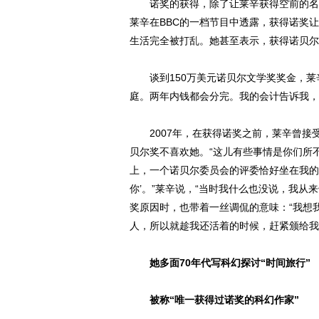
诺奖的获得，除了让莱辛获得空前的名气
莱辛在BBC的一档节目中透露，获得诺奖
生活完全被打乱。她甚至表示，获得诺贝尔
谈到150万美元诺贝尔文学奖奖金，莱
庭。两年内钱都会分完。我的会计告诉我，
2007年，在获得诺奖之前，莱辛曾接
贝尔奖不喜欢她。“这儿有些事情是你们所
上，一个诺贝尔委员会的评委恰好坐在我的
你’。”莱辛说，“当时我什么也没说，我
奖原因时，也带着一丝调侃的意味：“我想
人，所以就趁我还活着的时候，赶紧颁给我
她多面70年代写科幻探讨“时间旅行”
被称“唯一获得过诺奖的科幻作家”