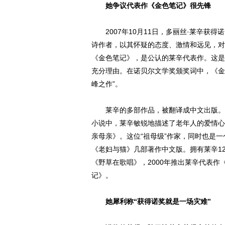
她争议代表作《金色笔记》很先锋
2007年10月11日，多丽丝·莱辛获得
诗作者，以其怀疑的态度、激情和远见，对
《金色笔记》，是公认的莱辛代表作。这是
充分理由。在诺贝尔文学奖颁奖词中，《金
峰之作”。
莱辛的多部作品，被翻译成中文出版。其
小说中，莱辛敏锐地描述了老年人的爱情心境
亲母亲》。这位“祖母级”作家，同时也是
《老妇与猫》几部著作中文版。拥有莱辛12
《野草在歌唱》，2000年推出莱辛代表作
记》。
她犀利称“获得诺奖就是一场灾难”