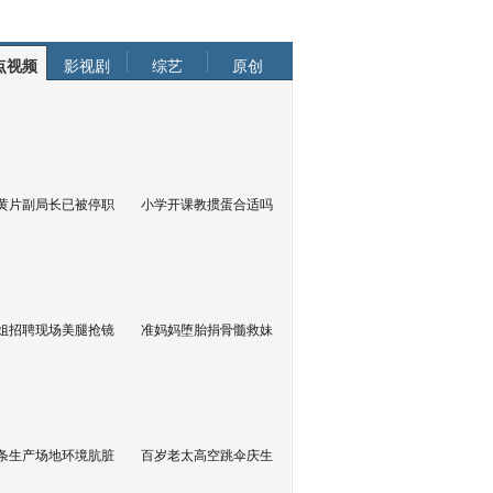
点视频
影视剧
综艺
原创
黄片副局长已被停职
小学开课教掼蛋合适吗
姐招聘现场美腿抢镜
准妈妈堕胎捐骨髓救妹
条生产场地环境肮脏
百岁老太高空跳伞庆生