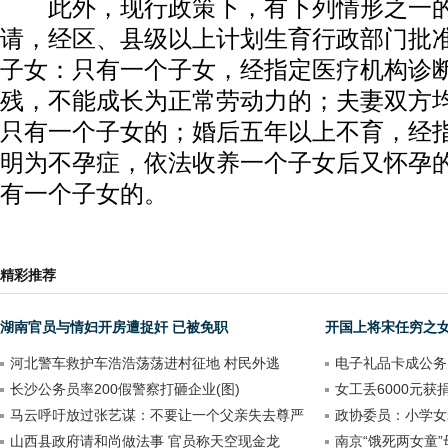
此外，现行政策下，有下列情形之一的
请，经区、县级以上计划生育行政部门批
子女：只有一个子女，经指定医疗机构诊
残，不能成长为正常劳动力的；夫妻双方
只有一个子女的；婚后五年以上不育，经
明为不孕症，依法收养一个子女后又怀孕
有一个子女的。
精彩推荐
湖南官员与情妇开房遭捉奸 已被免职
开国上将宋任穷之
河北警车救护车浩浩荡荡进村征地 村民外逃
电子礼品卡成公务
长沙公务员率200假警察打砸企业(图)
女工丢6000元获
马云呼吁放过张艺谋：不要让一个父亲失去尊严
政协委员：小学女
山西县政府请和尚做法事 官员称天空现金龙
南京“饿死两女童