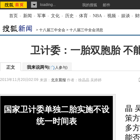
loading...
我的搜狐
邮件
首页
-
新闻
-
军事
-
文化
-
历史
-
体育
-
NBA
-
视频
-
娱谈
-
财
>
十八届三中全会
>
十八届三中全会消息
卫计委：一胎双胞胎 不
正文
我来说两句
(
人参与)
2013年11月20日02:09
来源：
北京晨报
作者：徐晶晶 吴婷婷
晨
晶 
国家卫计委单独二胎实施不设
策方
统一时间表
多方
能否