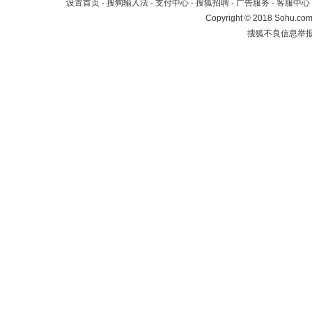
设置首页
-
搜狗输入法
-
支付中心
-
搜狐招聘
-
广告服务
-
客服中心
Copyright
©
2018 Sohu.com 
搜狐不良信息举