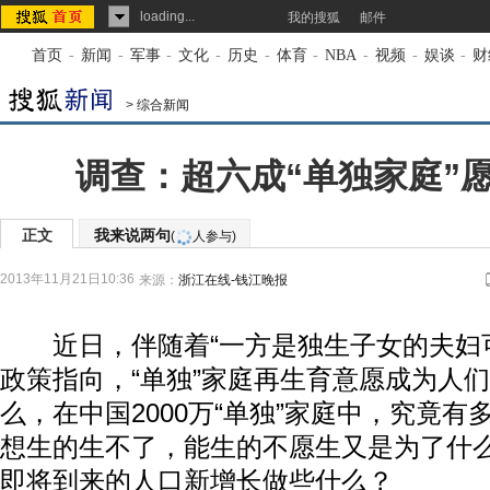
loading...
我的搜狐
邮件
首页
-
新闻
-
军事
-
文化
-
历史
-
体育
-
NBA
-
视频
-
娱谈
-
财
>
综合新闻
调查：超六成“单独家庭”
正文
我来说两句
(
人参与)
2013年11月21日10:36
来源：
浙江在线-钱江晚报
近日，伴随着“一方是独生子女的夫妇可
政策指向，“单独”家庭再生育意愿成为人
么，在中国2000万“单独”家庭中，究竟
想生的生不了，能生的不愿生又是为了什
即将到来的人口新增长做些什么？