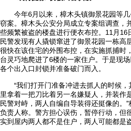
今年6月以来，樟木头镇御景花园等几
窃案。樟木头公安分局成立专案组调查，
些频繁被盗的楼盘进行便衣布控。11月1
民警发现有人撬锁窜进了御景花园一栋高
很快在该住宅的外围布控，在实施抓捕时
台灵巧地爬进了6楼的一家住户。于是现
各个出入口封锁并准备破门而入。
“我们打开门准备冲进去抓人的时候，
里拿着一把刀比着另一名嫌疑人，并装作
民警对峙，两人自编自导装得还挺像的。”
负责人称。警方担心误伤，暂停行动，但
实到屋内两人都不是住户，两人可能都是