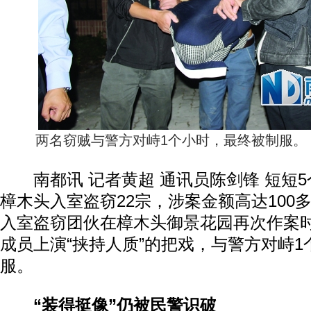
两名窃贼与警方对峙1个小时，最终被制服。 
南都讯 记者黄超 通讯员陈剑锋 短短5
樟木头入室盗窃22宗，涉案金额高达100
入室盗窃团伙在樟木头御景花园再次作案
成员上演“挟持人质”的把戏，与警方对峙
服。
“装得挺像”仍被民警识破