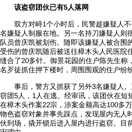
该盗窃团伙已有5人落网
双方对峙1个小时后，民警趁嫌疑人不
名嫌疑人制服在地。另一名持刀嫌疑人则
队员曾庆凯被划伤。随即该嫌疑人被合围
受伤的曾庆凯随后被送往樟木头人民医院
缝合了20多针。御景花园的住户陈先生称
名歹徒抓住押下楼时，周围围观的住户纷
事后，警方又抓获了另外3名嫌疑人。
窃团5人，1人在逃。经审讯，该团伙在短
在樟木头作案22宗，涉案金额高达100多
物色盗窃对象并事先踩点，发现屋内无人
伙到场，撬开锁后进入屋内进行盗窃。目