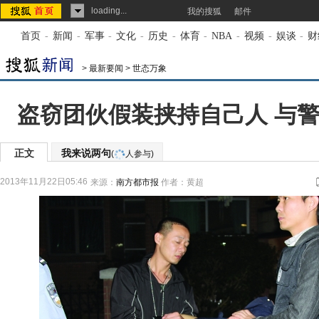
loading...
我的搜狐
邮件
首页
-
新闻
-
军事
-
文化
-
历史
-
体育
-
NBA
-
视频
-
娱谈
-
财
>
最新要闻
>
世态万象
盗窃团伙假装挟持自己人 与警
正文
我来说两句
(
人参与)
2013年11月22日05:46
来源：
南方都市报
作者：黄超