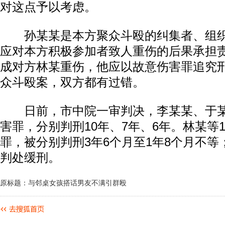
对这点予以考虑。
孙某某是本方聚众斗殴的纠集者、组织
应对本方积极参加者致人重伤的后果承担
成对方林某重伤，他应以故意伤害罪追究
众斗殴案，双方都有过错。
日前，市中院一审判决，李某某、于某
害罪，分别判刑10年、7年、6年。林某等
罪，被分别判刑3年6个月至1年8个月不
判处缓刑。
原标题：与邻桌女孩搭话男友不满引群殴