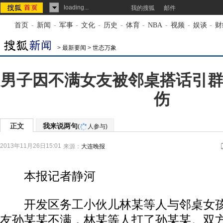
loading...
我的搜狐
邮件
首页
-
新闻
-
军事
-
文化
-
历史
-
体育
-
NBA
-
视频
-
娱谈
-
财
>
最新要闻
>
世态万象
男子因不满女友被邻桌搭话引群
伤
正文
我来说两句
(
人参与)
2013年11月26日15:01
来源：
大连晚报
本报记者静河
开发区务工小伙儿林某等人与邻桌女孩
友孙某某不满，林某等人打了孙某某。双