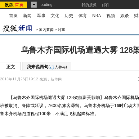
loading...
我的搜狐
邮件
首页
-
新闻
-
军事
-
文化
-
历史
-
体育
-
NBA
-
视频
-
娱谈
-
财
>
国内要闻
>
时事
乌鲁木齐国际机场遭遇大雾 128
正文
我来说两句
(
人参与)
2013年11月26日19:12
来源：
新华网
【乌鲁木齐国际机场遭遇大雾 128架航班受影响】乌鲁木齐国际机场2
班被取消、备降或延误，7600名旅客滞留。乌鲁木齐机场于16时启动
鲁木齐机场跑道视程100米，不满足飞机起降标准。